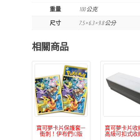
重量
100 公克
尺寸
7.5 × 6.3 × 9.8 公分
相關商品
寶可夢卡片保護套－
寶可夢卡片收
衝刺！伊布們V2版
高級可扣式收