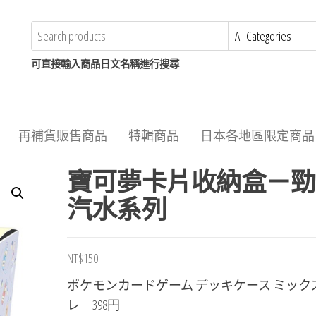
可直接輸入商品日文名稱進行搜尋
再補貨販售商品
特輯商品
日本各地區限定商品
寶可夢卡片收納盒－勁
汽水系列
NT$
150
ポケモンカードゲーム デッキケース ミック
レ 398円