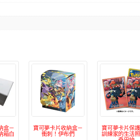
納盒－
寶可夢卡片收納盒－
寶可夢卡片保
納箱白
衝刺！伊布們
訓練家的生活
奇巴納