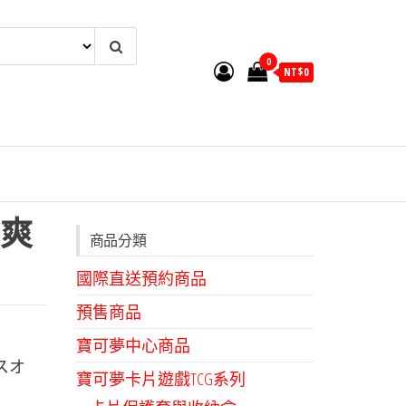
0
NT$
0
爽
商品分類
國際直送預約商品
預售商品
寶可夢中心商品
スオ
寶可夢卡片遊戲TCG系列