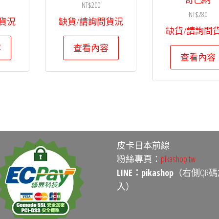
NT$
200
NT$
280
貨況
缺貨/請詢問貨況
缺貨/請詢問
容
查看內容
查看內容
皮卡日本前線
粉絲專頁：
pikashop.tw
LINE：pikashop
（右側QR碼
入）