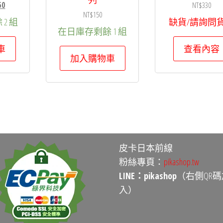
目
50
NT$
330
NT$
150
前
2 組
缺貨/請詢問
價
在日庫存剩餘 1 組
格：
車
查看內容
80。
NT$250。
加入購物車
皮卡日本前線
粉絲專頁：
pikashop.tw
LINE：pikashop
（右側QR碼
入）