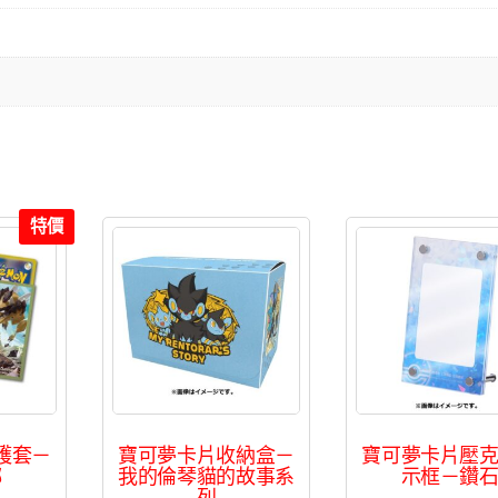
特價
護套－
寶可夢卡片收納盒－
寶可夢卡片壓
螂
我的倫琴貓的故事系
示框－鑽
列