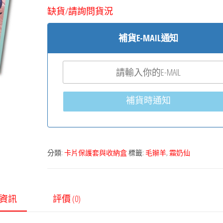
缺貨/請詢問貨況
補貨E-MAIL通知
補貨時通知
分類:
卡片保護套與收納盒
標籤:
毛辮羊
,
霜奶仙
資訊
評價 (0)