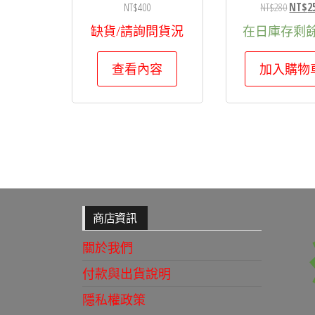
原
NT$
400
NT$
280
NT$
2
始
缺貨/請詢問貨況
在日庫存剩餘 
價
格：
查看內容
加入購物
NT$2
商店資訊
關於我們
付款與出貨說明
隱私權政策