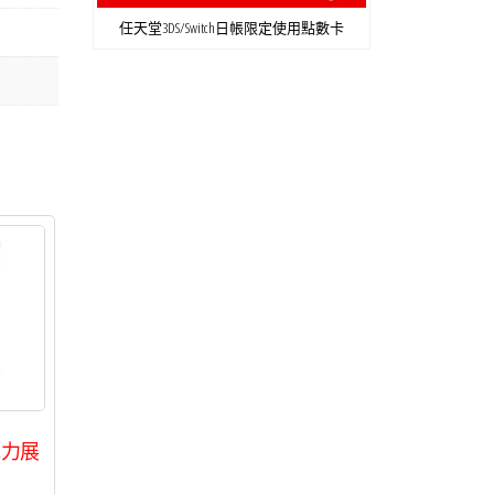
任天堂3DS/Switch日帳限定使用點數卡
克力展
石