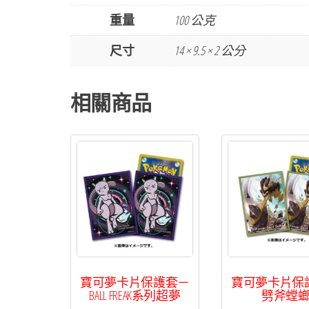
重量
100 公克
尺寸
14 × 9.5 × 2 公分
相關商品
寶可夢卡片保護套－
寶可夢卡片保
BALL FREAK系列超夢
劈斧螳