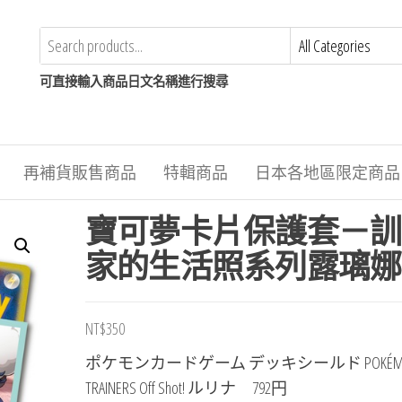
可直接輸入商品日文名稱進行搜尋
再補貨販售商品
特輯商品
日本各地區限定商品
寶可夢卡片保護套－訓
家的生活照系列露璃娜
NT$
350
ポケモンカードゲーム デッキシールド POKÉM
TRAINERS Off Shot! ルリナ 792円