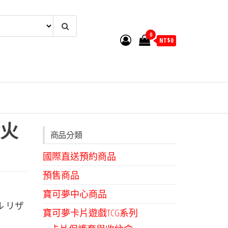
0
NT$
0
火
商品分類
國際直送預約商品
預售商品
寶可夢中心商品
 リザ
寶可夢卡片遊戲TCG系列