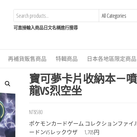
可直接輸入商品日文名稱進行搜尋
再補貨販售商品
特輯商品
日本各地區限定商品
寶可夢卡片收納本－噴
龍VS烈空坐
NT$
580
ポケモンカードゲーム コレクションファイル
ードンVSレックウザ 1,705円