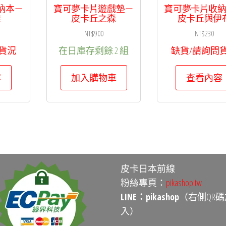
納本－
寶可夢卡片遊戲墊－
寶可夢卡片收
雄
皮卡丘之森
皮卡丘與伊
NT$
900
NT$
230
貨況
在日庫存剩餘 2 組
缺貨/請詢問
容
加入購物車
查看內容
皮卡日本前線
粉絲專頁：
pikashop.tw
LINE：pikashop
（右側QR碼
入）