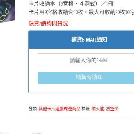
卡片收納本（9宮格・４洞式）／1冊
卡片用9宮格收納套10枚，最大可收納20枚360
缺貨/請詢問貨況
補貨E-MAIL通知
補貨時通知
分類:
其他卡片遊戲周邊商品
標籤:
噴火龍
,
烈空坐