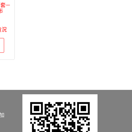
納套－
布
貨況
加