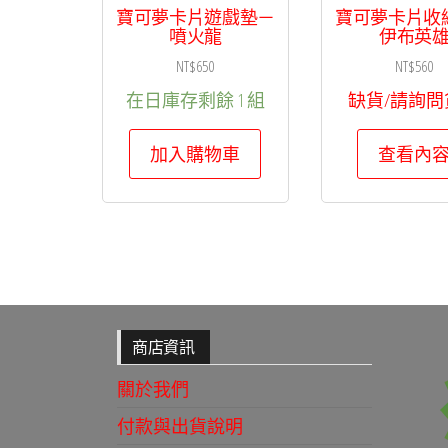
寶可夢卡片遊戲墊－
寶可夢卡片收
噴火龍
伊布英
NT$
650
NT$
560
在日庫存剩餘 1 組
缺貨/請詢問
加入購物車
查看內
商店資訊
關於我們
付款與出貨說明