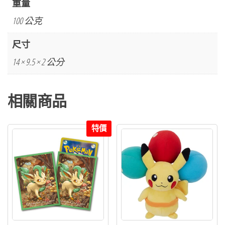
重量
光
100 公克
版
月
尺寸
光
14 × 9.5 × 2 公分
與
月
相關商品
亮
伊
布
特價
數
量