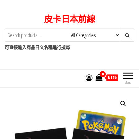
Skip
to
皮卡日本前線
the
content
可直接輸入商品日文名稱進行搜尋
0
NT$
0
Menu