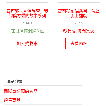
寶可夢卡片保護套－我
寶可夢布偶系列－洗翠
的倫琴貓的故事系列
勇士雄鷹
NT$
400
NT$
550
在日庫存剩餘 3 組
缺貨/請詢問貨況
加入購物車
查看內容
商品分類
國際直送預約商品
預售商品