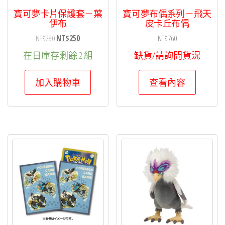
寶可夢卡片保護套－葉
寶可夢布偶系列－飛天
伊布
皮卡丘布偶
原
目
NT$
280
NT$
250
NT$
760
始
前
在日庫存剩餘 2 組
缺貨/請詢問貨況
價
價
格：
格：
加入購物車
查看內容
NT$280。
NT$250。