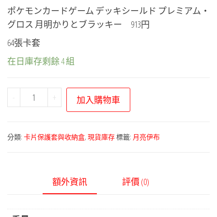
ポケモンカードゲーム デッキシールド プレミアム・
グロス 月明かりとブラッキー 913円
64張卡套
在日庫存剩餘 4 組
寶
-
+
加入購物車
可
夢
卡
分類:
卡片保護套與收納盒
,
現貨庫存
標籤:
月亮伊布
片
保
護
額外資訊
評價 (0)
套
－
高