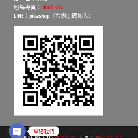
粉絲專頁：
pikashop.tw
LINE：pikashop
（右側QR碼加入）
聯絡我們
Proudly powered by
WordPress
|
Theme:
Envo Storefront