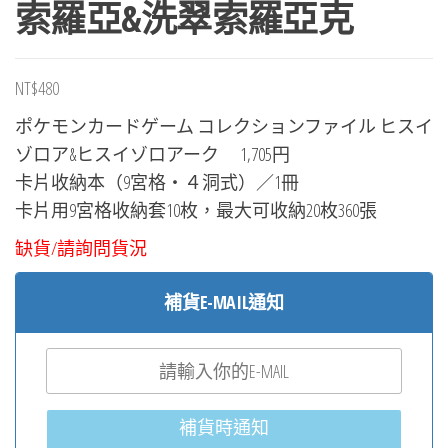
索羅亞&洗翠索羅亞克
NT$
480
ポケモンカードゲーム コレクションファイル ヒスイ
ゾロア&ヒスイゾロアーク 1,705円
卡片收納本（9宮格・４洞式）／1冊
卡片用9宮格收納套10枚，最大可收納20枚360張
缺貨/請詢問貨況
補貨E-MAIL通知
補貨時通知