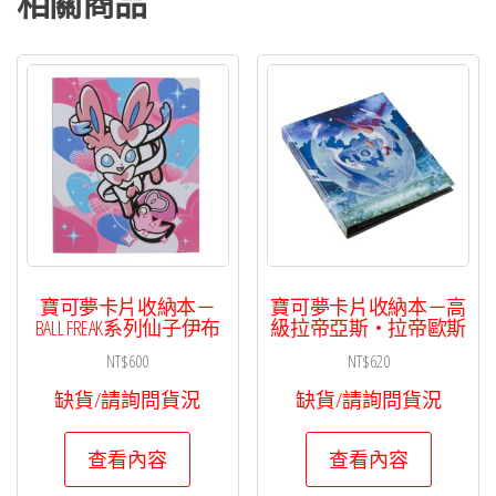
相關商品
寶可夢卡片收納本－
寶可夢卡片收納本－高
BALL FREAK系列仙子伊布
級拉帝亞斯・拉帝歐斯
NT$
600
NT$
620
缺貨/請詢問貨況
缺貨/請詢問貨況
查看內容
查看內容