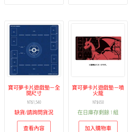
寶可夢卡片遊戲墊－全
寶可夢卡片遊戲墊－噴
開尺寸
火龍
NT$
1,540
NT$
650
缺貨/請詢問貨況
在日庫存剩餘 1 組
查看內容
加入購物車