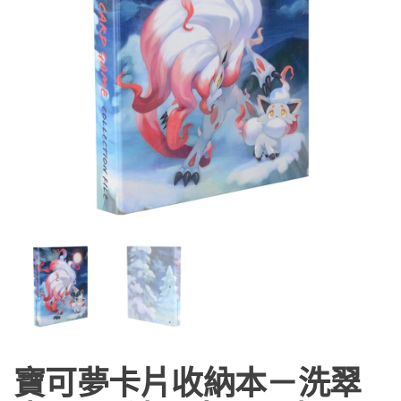
寶可夢卡片收納本－洗翠