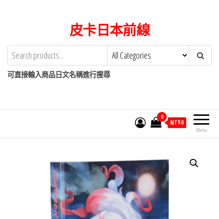
Skip
to
皮卡日本前線
the
content
可直接輸入商品日文名稱進行搜尋
0
NT$
0
Menu