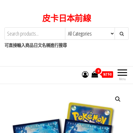
Skip
to
皮卡日本前線
the
content
可直接輸入商品日文名稱進行搜尋
0
NT$
0
Menu