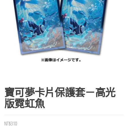
寶可夢卡片保護套－高光
版霓虹魚
NT$
310