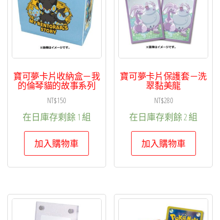
寶可夢卡片收納盒－我
寶可夢卡片保護套－洗
的倫琴貓的故事系列
翠黏美龍
NT$
150
NT$
280
在日庫存剩餘 1 組
在日庫存剩餘 2 組
加入購物車
加入購物車