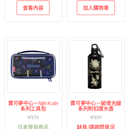
查看內容
加入購物車
寶可夢中心－Night Arcade
寶可夢中心－破壞光線
系列工具包
系列附扣環水壺
NT$
730
NT$
930
日本發貨商品
缺貨/請詢問貨況