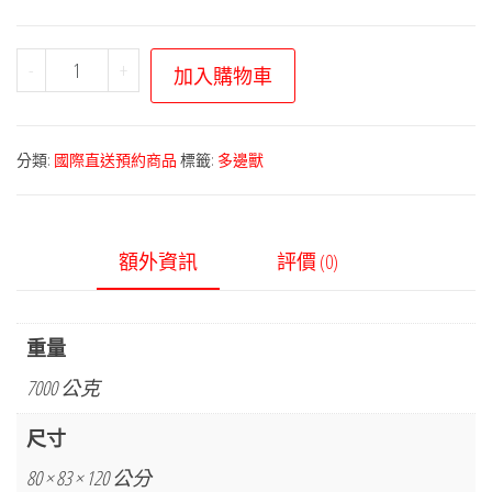
寶
-
+
加入購物車
可
夢
布
分類:
國際直送預約商品
標籤:
多邊獸
偶
系
列
額外資訊
評價 (0)
－
等
身
重量
大
7000 公克
多
邊
尺寸
獸
80 × 83 × 120 公分