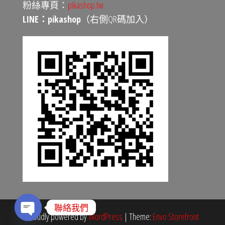
粉絲專頁：
pikashop.tw
LINE：pikashop
（右側QR碼加入）
聯絡我們
Proudly powered by
WordPress
|
Theme:
Envo Storefront