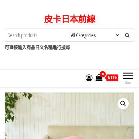
Skip
to
皮卡日本前線
the
content
可直接輸入商品日文名稱進行搜尋
0
NT$
0
Menu