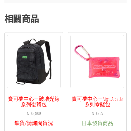
數
量
相關商品
寶可夢中心－破壞光線
寶可夢中心－Night Arcade
系列後背包
系列零錢包
NT$
2,800
NT$
365
缺貨/請詢問貨況
日本發貨商品