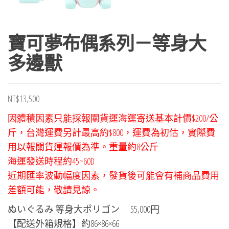
寶可夢布偶系列－等身大
多邊獸
NT$
13,500
因體積因素只能採報關貨運海運寄送基本計價$200/公
斤，台灣運費另計最高約$800，運費為初估，實際費
用以報關貨運報價為準。重量約8公斤
海運發送時程約45~60D
近期匯率波動幅度因素，發貨後可能會有補商品費用
差額可能，敬請見諒。
ぬいぐるみ 等身大ポリゴン 55,000円
【配送外箱規格】約86×86×66