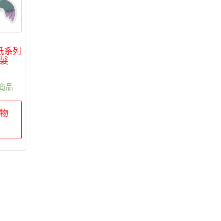
紙系列
髮
0
商品
物