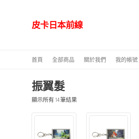
Skip
to
the
皮卡日本前線
content
首頁
全部商品
關於我們
我的帳號
振翼髮
依
顯示所有 14 筆結果
最
新
項
目