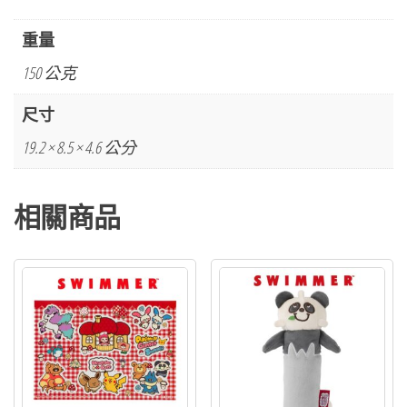
系
列
重量
鐵
150 公克
製
筆
尺寸
盒
19.2 × 8.5 × 4.6 公分
數
量
相關商品