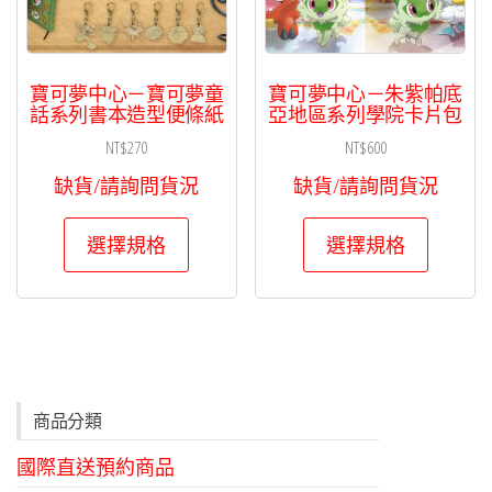
寶可夢中心－寶可夢童
寶可夢中心－朱紫帕底
話系列書本造型便條紙
亞地區系列學院卡片包
NT$
270
NT$
600
缺貨/請詢問貨況
缺貨/請詢問貨況
此
此
選擇規格
選擇規格
產
產
品
品
有
有
多
多
種
種
款
款
商品分類
式。
式。
國際直送預約商品
可
可