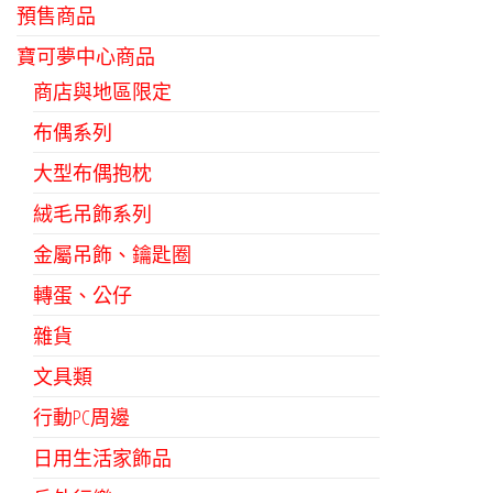
在
在
預售商品
產
產
寶可夢中心商品
品
品
商店與地區限定
頁
頁
布偶系列
面
面
選
選
大型布偶抱枕
擇
擇
絨毛吊飾系列
選
選
金屬吊飾、鑰匙圈
項
項
轉蛋、公仔
雜貨
文具類
行動PC周邊
日用生活家飾品