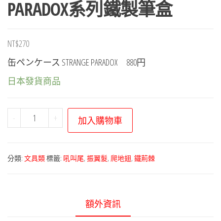
PARADOX系列鐵製筆盒
NT$
270
缶ペンケース STRANGE PARADOX 880円
日本發貨商品
寶
-
+
加入購物車
可
夢
中
分類:
文具類
標籤:
吼叫尾
,
振翼髮
,
爬地翅
,
鐵荊棘
心
－
STRANGE
額外資訊
PARADOX