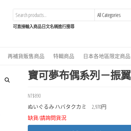
可直接輸入商品日文名稱進行搜尋
再補貨販售商品
特輯商品
日本各地區限定商品
寶可夢布偶系列－振翼
NT$
890
ぬいぐるみ ハバタクカミ
2,970円
缺貨/請詢問貨況