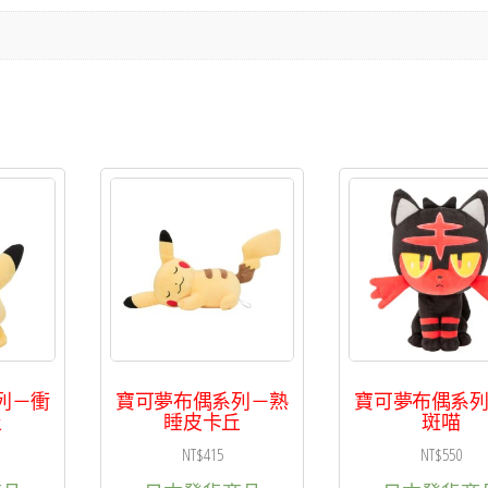
列－衝
寶可夢布偶系列－熟
寶可夢布偶系
丘
睡皮卡丘
斑喵
NT$
415
NT$
550