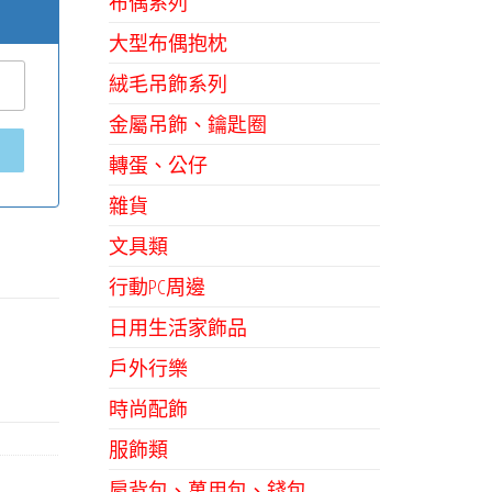
布偶系列
大型布偶抱枕
絨毛吊飾系列
金屬吊飾、鑰匙圈
轉蛋、公仔
雜貨
文具類
行動PC周邊
日用生活家飾品
戶外行樂
時尚配飾
服飾類
肩背包、萬用包、錢包