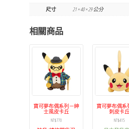
尺寸
21 × 40 × 29 公分
相關商品
寶可夢布偶系列－紳
寶可夢布偶系
士風皮卡丘
刺皮卡
NT$
770
NT$
415