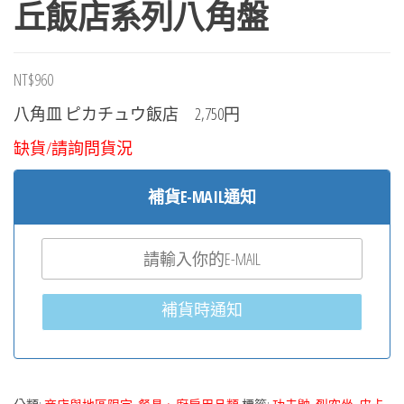
丘飯店系列八角盤
NT$
960
八角皿 ピカチュウ飯店 2,750円
缺貨/請詢問貨況
補貨E-MAIL通知
補貨時通知