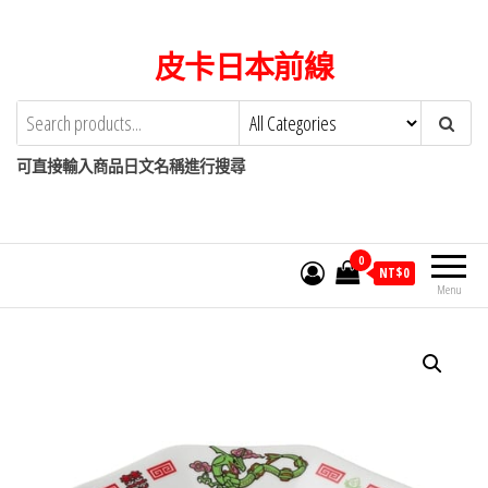
Skip
to
皮卡日本前線
the
content
可直接輸入商品日文名稱進行搜尋
0
NT$
0
Menu