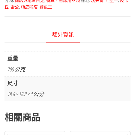
分類:
商店與地區限定
,
餐具、廚房用品類
標籤:
功夫鼬
,
烈空坐
,
皮卡
丘
,
雷公
,
頑皮熊貓
,
鯉魚王
額外資訊
重量
700 公克
尺寸
18.8 × 18.8 × 4 公分
相關商品