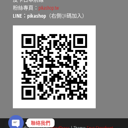
粉絲專頁：
pikashop.tw
LINE：pikashop
（右側QR碼加入）
聯絡我們
Proudly powered by
WordPress
|
Theme:
Envo Storefront