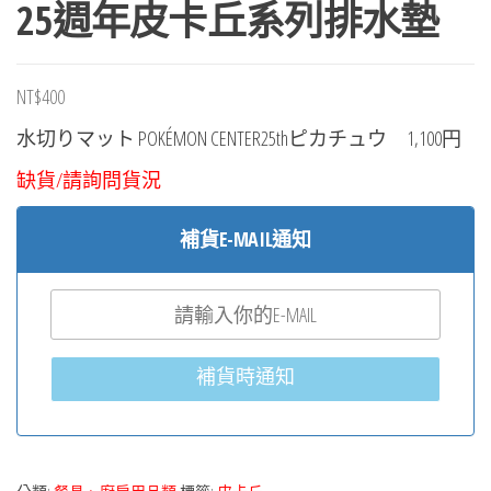
25週年皮卡丘系列排水墊
NT$
400
水切りマット POKÉMON CENTER25thピカチュウ 1,100円
缺貨/請詢問貨況
補貨E-MAIL通知
補貨時通知