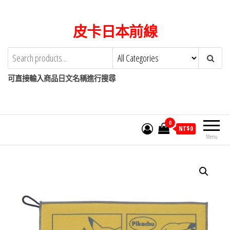
Skip
to
皮卡日本前線
the
content
可直接輸入商品日文名稱進行搜尋
0
NT$
0
Menu