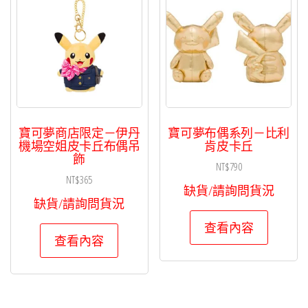
寶可夢商店限定－伊丹
寶可夢布偶系列－比利
機場空姐皮卡丘布偶吊
肯皮卡丘
飾
NT$
790
NT$
365
缺貨/請詢問貨況
缺貨/請詢問貨況
查看內容
查看內容