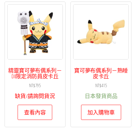
精靈寶可夢布偶系列－
寶可夢布偶系列－熟睡
DX限定消防員皮卡丘
皮卡丘
NT$
795
NT$
415
缺貨/請詢問貨況
日本發貨商品
查看內容
加入購物車