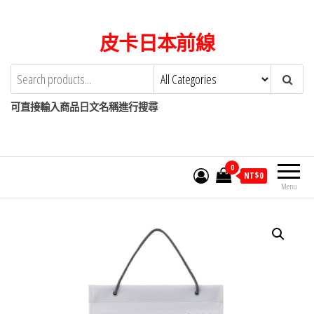
Skip
to
皮卡日本前線
the
content
可直接輸入商品日文名稱進行搜尋
0
NT$
0
Menu