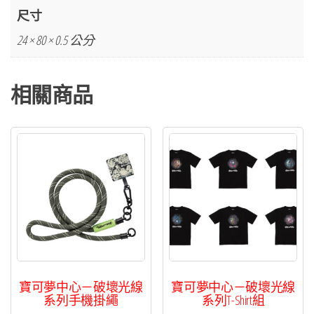
卡
尺寸
比
24 × 80 × 0.5 公分
獸
造
相關商品
型
毛
巾
數
量
寶可夢中心－破壞光線
寶可夢中心－破壞光線
系列手機掛繩
系列T-Shirt組