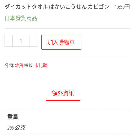
ダイカットタオル はかいこうせん カビゴン 1,650円
日本發貨商品
寶
-
+
加入購物車
可
夢
中
分類:
雜貨
標籤:
卡比獸
心
－
破
額外資訊
壞
光
線
重量
系
200 公克
列