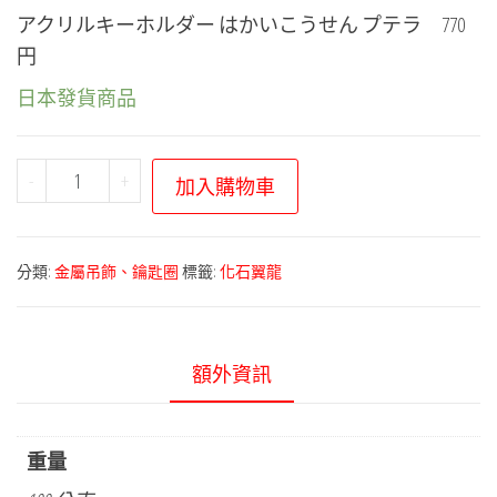
アクリルキーホルダー はかいこうせん プテラ 770
円
日本發貨商品
寶
-
+
加入購物車
可
夢
中
分類:
金屬吊飾、鑰匙圈
標籤:
化石翼龍
心
－
破
額外資訊
壞
光
線
重量
系