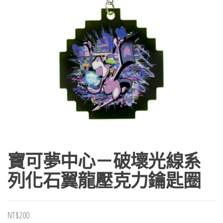
寶可夢中心－破壞光線系
列化石翼龍壓克力鑰匙圈
NT$
200