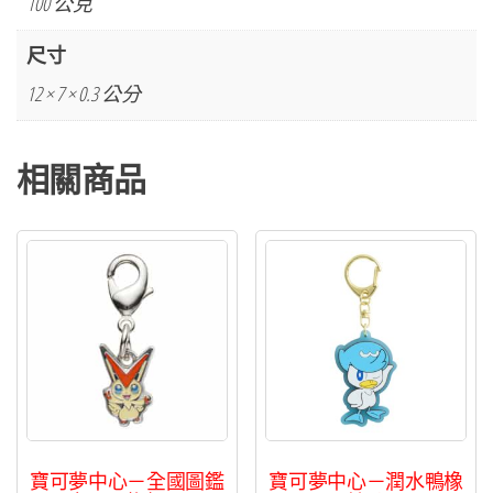
100 公克
列
化
尺寸
石
12 × 7 × 0.3 公分
翼
龍
相關商品
壓
克
力
鑰
匙
圈
數
量
寶可夢中心－全國圖鑑
寶可夢中心－潤水鴨橡