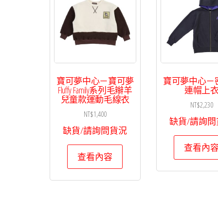
寶可夢中心－寶可夢
寶可夢中心－
Fluffy Family系列毛辮羊
連帽上
兒童款運動毛線衣
NT$
2,230
NT$
1,400
缺貨/請詢問
缺貨/請詢問貨況
查看內
查看內容