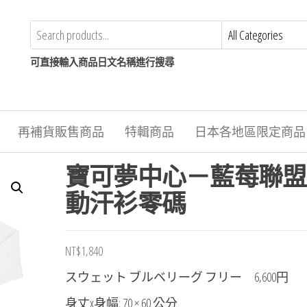
可直接輸入商品日文名稱進行搜尋
再補貨販售商品
特輯商品
日本各地區限定商品
寶可夢中心－藍莓聯盟
動汗衫零碼
NT$
1,840
スウェット ブルベリーグ フリー 6,600円
身丈x身幅: 70 × 60 公分