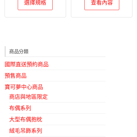
選擇規格
查看內容
產
品
有
多
種
款
商品分類
式。
國際直送預約商品
可
在
預售商品
產
寶可夢中心商品
品
商店與地區限定
頁
布偶系列
面
選
大型布偶抱枕
擇
絨毛吊飾系列
選