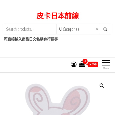
Skip
to
皮卡日本前線
the
content
可直接輸入商品日文名稱進行搜尋
0
NT$
0
Menu