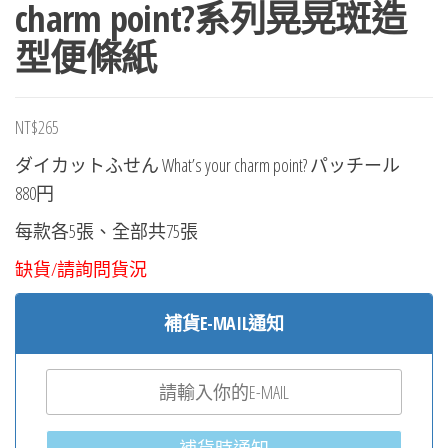
charm point?系列晃晃斑造
型便條紙
NT$
265
ダイカットふせん What’s your charm point? パッチール
880円
每款各5張、全部共75張
缺貨/請詢問貨況
補貨E-MAIL通知