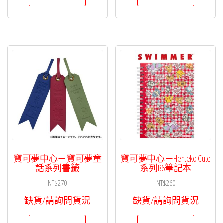
品
有
多
種
款
式。
可
在
產
品
頁
寶可夢中心－寶可夢童
寶可夢中心－Henteko Cute
面
話系列書籤
系列B6筆記本
選
NT$
270
NT$
260
擇
缺貨/請詢問貨況
缺貨/請詢問貨況
選
此
項