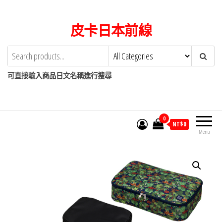
Skip
to
皮卡日本前線
the
content
可直接輸入商品日文名稱進行搜尋
0
NT$
0
Menu