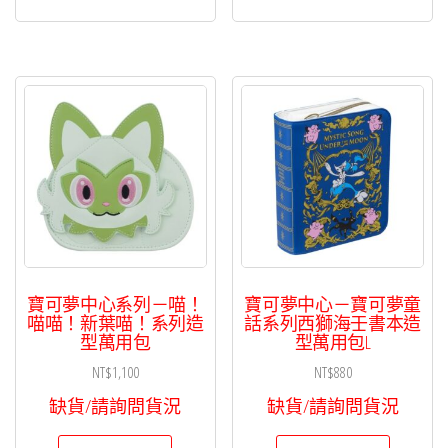
寶可夢中心系列－喵！
寶可夢中心－寶可夢童
喵喵！新葉喵！系列造
話系列西獅海壬書本造
型萬用包
型萬用包L
NT$
1,100
NT$
880
缺貨/請詢問貨況
缺貨/請詢問貨況