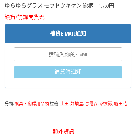
ゆらゆらグラス モウドクキケン 総柄 1,760円
缺貨/請詢問貨況
補貨E-MAIL通知
補貨時通知
分類:
餐具、廚房用品類
標籤:
土王
,
好壞星
,
毒電嬰
,
溶食獸
,
霸王花
額外資訊