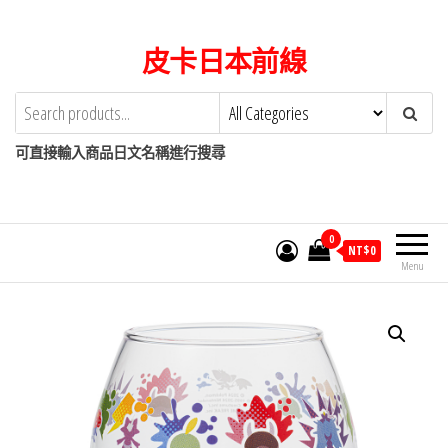
Skip
to
皮卡日本前線
the
content
可直接輸入商品日文名稱進行搜尋
0
NT$
0
Menu