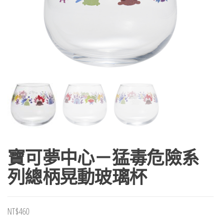
寶可夢中心－猛毒危險系
列總柄晃動玻璃杯
NT$
460