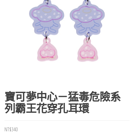
寶可夢中心－猛毒危險系
列霸王花穿孔耳環
NT$
340