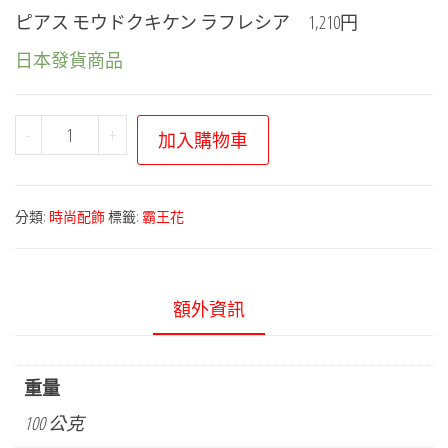
ピアス モウドクキケン ラフレシア 1,210円
日本發貨商品
寶
-
+
加入購物車
可
夢
中
分類:
時尚配飾
標籤:
霸王花
心
－
猛
額外資訊
毒
危
險
重量
系
100 公克
列