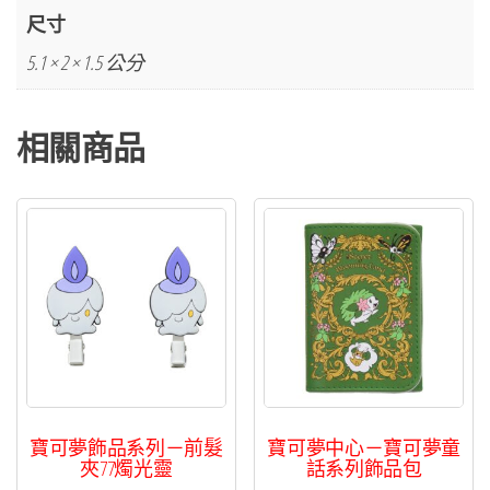
霸
尺寸
王
5.1 × 2 × 1.5 公分
花
穿
相關商品
孔
耳
環
數
量
寶可夢飾品系列－前髮
寶可夢中心－寶可夢童
夾77燭光靈
話系列飾品包