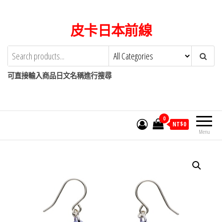
Skip
to
皮卡日本前線
the
content
可直接輸入商品日文名稱進行搜尋
0
NT$
0
Menu