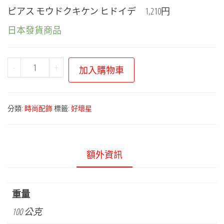
ピアス モウドクキケン ヒドイデ 1,210円
日本發貨商品
寶
-
+
加入購物車
可
夢
中
分類:
時尚配飾
標籤:
好壞星
心
－
猛
額外資訊
毒
危
險
重量
系
100 公克
列