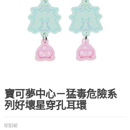
寶可夢中心－猛毒危險系
列好壞星穿孔耳環
NT$
340