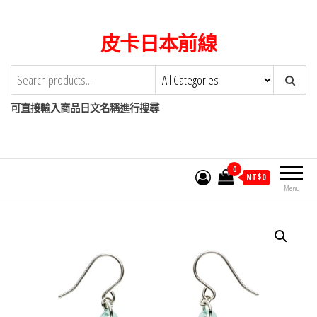
Skip
to
皮卡日本前線
the
content
可直接輸入商品日文名稱進行搜尋
0
NT$
0
Menu