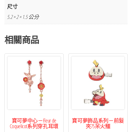
好
尺寸
壞
5.2 × 2 × 1.5 公分
星
穿
相關商品
孔
耳
環
數
量
寶可夢中心－Fleur de
寶可夢飾品系列－前髮
Coquelicot系列穿孔耳環
夾75呆火鱷