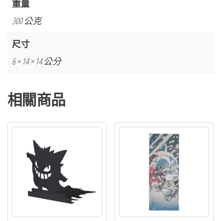
重量
水
300 公克
鴨
系
尺寸
列
6 × 14 × 14 公分
小
物
相關商品
托
盤
潤
水
鴨
&
蓮
葉
童
子