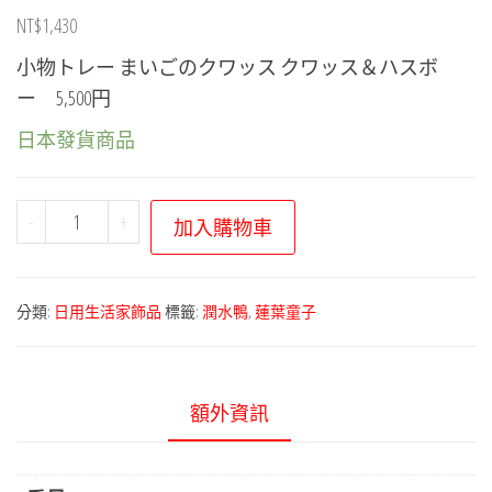
NT$
1,430
小物トレー まいごのクワッス クワッス＆ハスボ
ー 5,500円
日本發貨商品
寶
-
+
加入購物車
可
夢
中
分類:
日用生活家飾品
標籤:
潤水鴨
,
蓮葉童子
心
－
迷
額外資訊
路
的
潤