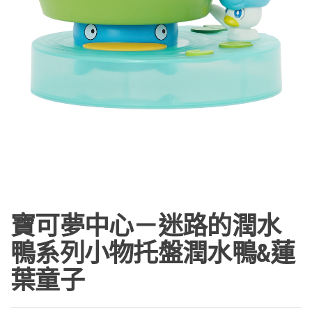
寶可夢中心－迷路的潤水
鴨系列小物托盤潤水鴨&蓮
葉童子