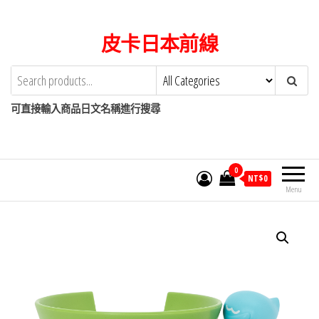
Skip
to
皮卡日本前線
the
content
可直接輸入商品日文名稱進行搜尋
0
NT$
0
Menu