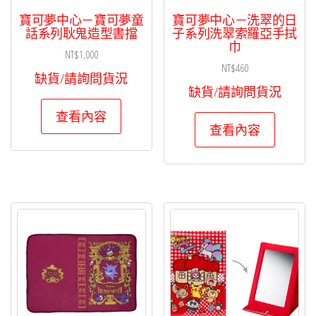
數
寶可夢中心－寶可夢童
寶可夢中心－洗翠的日
話系列耿鬼造型書擋
子系列洗翠索羅亞手拭
量
巾
NT$
1,000
NT$
460
缺貨/請詢問貨況
缺貨/請詢問貨況
查看內容
查看內容