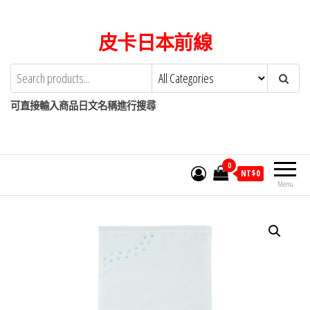
Skip
to
皮卡日本前線
the
content
可直接輸入商品日文名稱進行搜尋
0
NT$
0
Menu