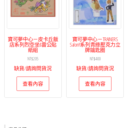
寶可夢中心－皮卡丘飯
寶可夢中心－TRAINERS
店系列烈空坐&雷公貼
Salon!!系列青綠壓克力立
紙組
牌鑰匙圈
NT$
205
NT$
400
缺貨/請詢問貨況
缺貨/請詢問貨況
查看內容
查看內容