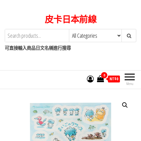
Skip
to
皮卡日本前線
the
content
可直接輸入商品日文名稱進行搜尋
0
NT$
0
Menu