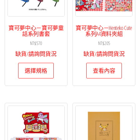
寶可夢中心－寶可夢童
寶可夢中心－Henteko Cute
話系列書套
系列A4資料夾組
NT$
570
NT$
205
缺貨/請詢問貨況
缺貨/請詢問貨況
此
選擇規格
查看內容
產
品
有
多
種
款
式。
可