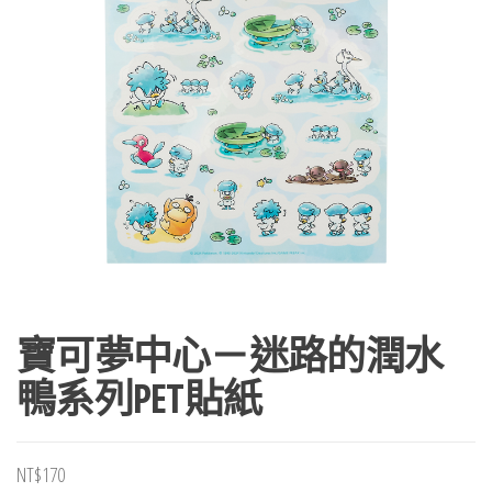
寶可夢中心－迷路的潤水
鴨系列PET貼紙
NT$
170