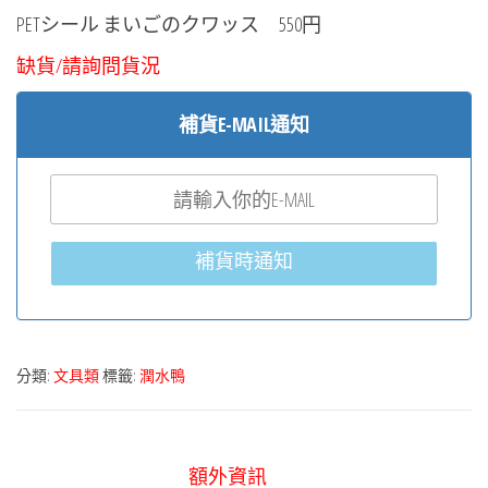
PETシール まいごのクワッス 550円
缺貨/請詢問貨況
補貨E-MAIL通知
補貨時通知
分類:
文具類
標籤:
潤水鴨
額外資訊