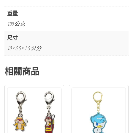
夢
中
重量
心
100 公克
東
京
尺寸
灣
10 × 6.5 × 1.5 公分
R
系
相關商品
列
瑪
力
露
發
光
壓
克