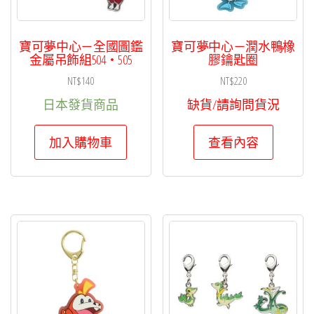
力
吊
飾
寶可夢中心－全國圖鑑
寶可夢中心－潤水鴨橡
金屬吊飾組504・505
膠鑰匙圈
數
NT$
140
NT$
220
量
日本發貨商品
缺貨/請詢問貨況
加入購物車
查看內容