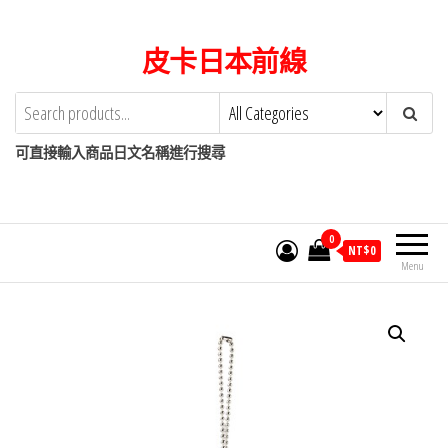
Skip
to
皮卡日本前線
the
content
可直接輸入商品日文名稱進行搜尋
0
NT$
0
Menu