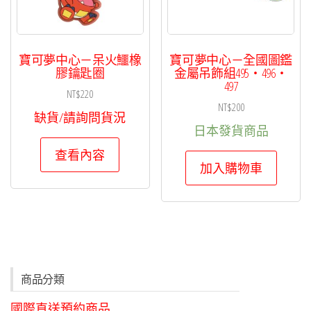
寶可夢中心－呆火鱷橡
寶可夢中心－全國圖鑑
膠鑰匙圈
金屬吊飾組495・496・
497
NT$
220
NT$
200
缺貨/請詢問貨況
日本發貨商品
查看內容
加入購物車
商品分類
國際直送預約商品