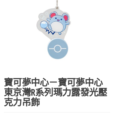
寶可夢中心－寶可夢中心
東京灣R系列瑪力露發光壓
克力吊飾