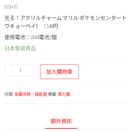
NT$
410
光る！アクリルチャーム マリル ポケモンセンタート
ウキョーベイR 1,540円
使用電池：LR44電池2個
日本發貨商品
寶
-
+
加入購物車
可
夢
中
分類:
金屬吊飾、鑰匙圈
標籤:
瑪力露
心
－
寶
額外資訊
可