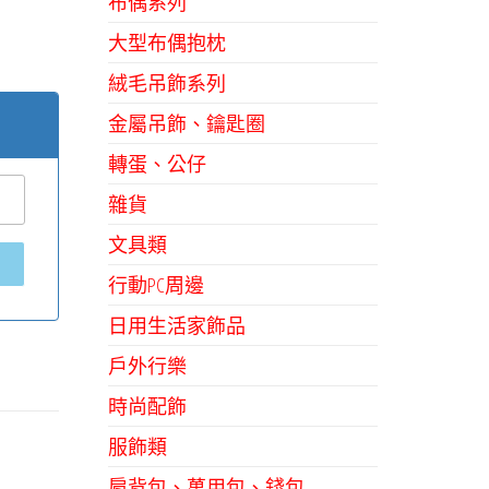
布偶系列
大型布偶抱枕
絨毛吊飾系列
金屬吊飾、鑰匙圈
轉蛋、公仔
雜貨
文具類
行動PC周邊
日用生活家飾品
戶外行樂
時尚配飾
服飾類
肩背包、萬用包、錢包