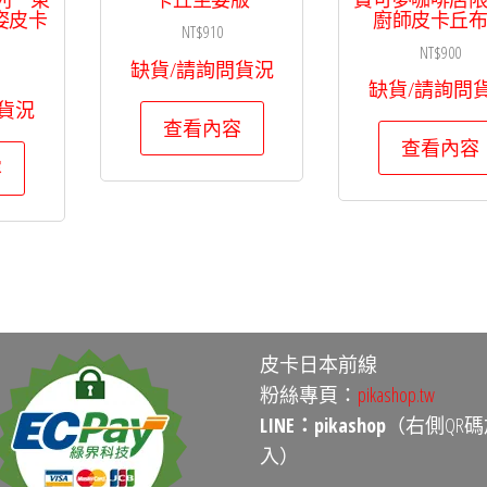
姿皮卡
廚師皮卡丘
NT$
910
NT$
900
缺貨/請詢問貨況
缺貨/請詢問
貨況
查看內容
查看內容
容
皮卡日本前線
粉絲專頁：
pikashop.tw
LINE：pikashop
（右側QR碼
入）