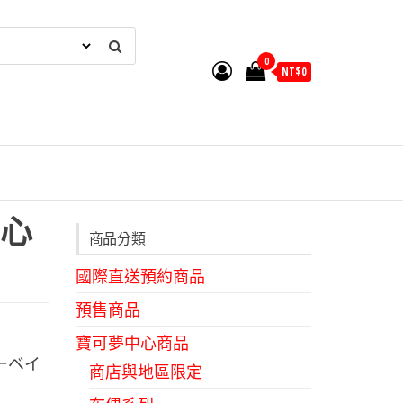
0
NT$
0
心
商品分類
國際直送預約商品
預售商品
寶可夢中心商品
ーベイ
商店與地區限定