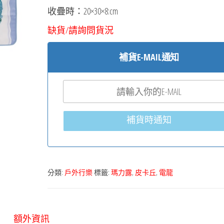
收疊時：20×30×8:cm
缺貨/請詢問貨況
補貨E-MAIL通知
補貨時通知
分類:
戶外行樂
標籤:
瑪力露
,
皮卡丘
,
電龍
額外資訊