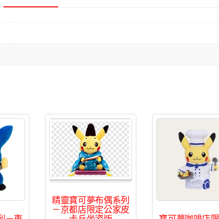
精靈寶可夢布偶系列
－京都店限定公家皮
列－東
寶可夢咖啡店
卡丘坐姿版