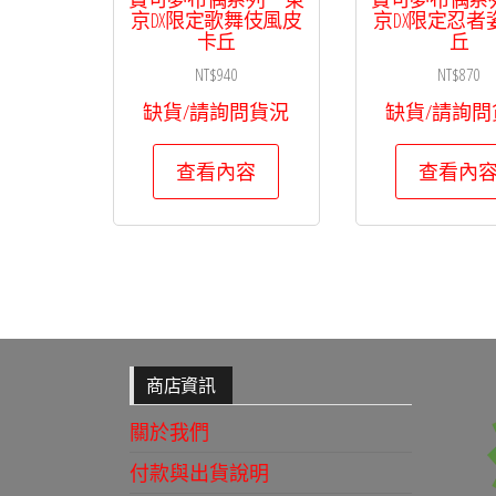
京DX限定歌舞伎風皮
京DX限定忍者
卡丘
丘
NT$
940
NT$
870
缺貨/請詢問貨況
缺貨/請詢問
查看內容
查看內
商店資訊
關於我們
付款與出貨說明