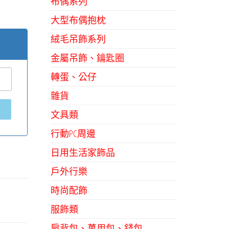
布偶系列
大型布偶抱枕
絨毛吊飾系列
金屬吊飾、鑰匙圈
轉蛋、公仔
雜貨
文具類
行動PC周邊
日用生活家飾品
戶外行樂
時尚配飾
服飾類
肩背包、萬用包、錢包