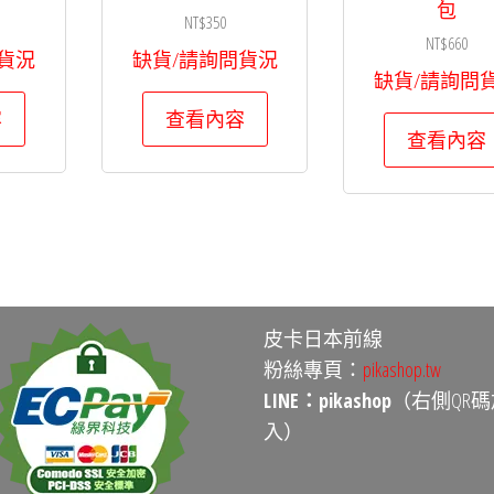
包
NT$
350
NT$
660
貨況
缺貨/請詢問貨況
缺貨/請詢問
容
查看內容
查看內容
皮卡日本前線
粉絲專頁：
pikashop.tw
LINE：pikashop
（右側QR碼
入）