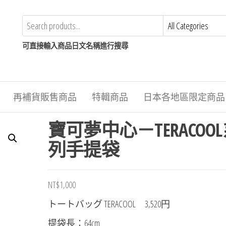
可直接輸入商品日文名稱進行搜尋
再補貨販售商品
特輯商品
日本各地區限定商品
寶可夢中心－TERACOO
列手提袋
NT$
1,000
トートバッグ TERACOOL 3,520円
提袋長：64cm