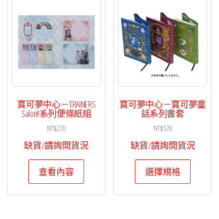
寶可夢中心－TRAINERS
寶可夢中心－寶可夢童
Salon!!系列便條紙組
話系列書套
NT$
270
NT$
570
缺貨/請詢問貨況
缺貨/請詢問貨況
此
查看內容
選擇規格
產
品
有
多