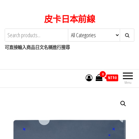
Skip
to
皮卡日本前線
the
content
可直接輸入商品日文名稱進行搜尋
0
NT$
0
Menu