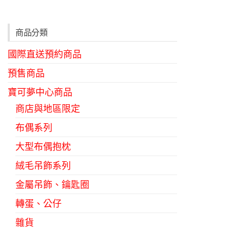
種
款
商品分類
式。
國際直送預約商品
可
在
預售商品
產
寶可夢中心商品
品
商店與地區限定
頁
布偶系列
面
選
大型布偶抱枕
擇
絨毛吊飾系列
選
金屬吊飾、鑰匙圈
項
轉蛋、公仔
雜貨