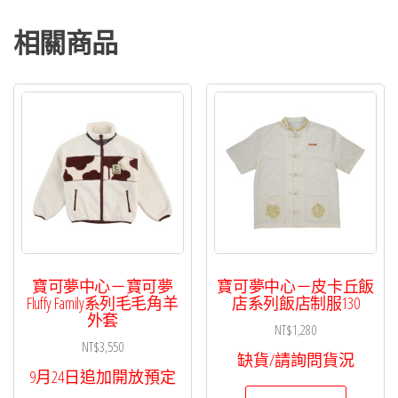
相關商品
寶可夢中心－寶可夢
寶可夢中心－皮卡丘飯
Fluffy Family系列毛毛角羊
店系列飯店制服130
外套
NT$
1,280
NT$
3,550
缺貨/請詢問貨況
9月24日追加開放預定