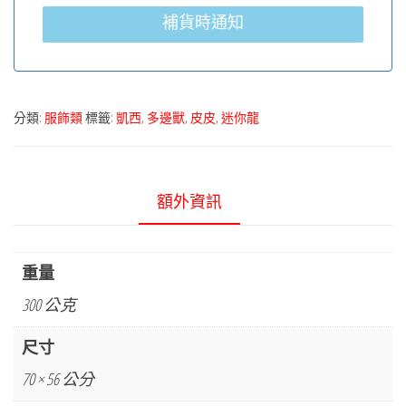
補貨時通知
分類:
服飾類
標籤:
凱西
,
多邊獸
,
皮皮
,
迷你龍
額外資訊
重量
300 公克
尺寸
70 × 56 公分