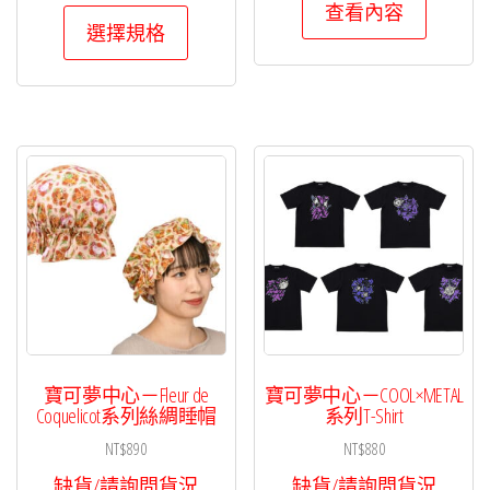
查看內容
此
選擇規格
產
品
有
多
種
款
式。
可
在
產
品
頁
寶可夢中心－Fleur de
寶可夢中心－COOL×METAL
面
Coquelicot系列絲綢睡帽
系列T-Shirt
選
NT$
890
NT$
880
擇
缺貨/請詢問貨況
缺貨/請詢問貨況