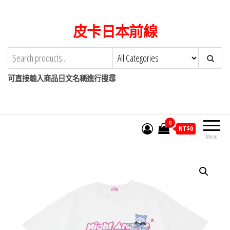
Skip
to
皮卡日本前線
the
content
可直接輸入商品日文名稱進行搜尋
0
NT$
0
Menu