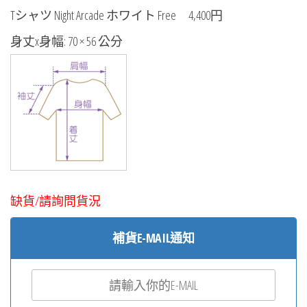
Tシャツ Night Arcade ホワイト Free 4,400円
身丈x身幅: 70 × 56 公分
缺貨/請詢問貨況
補貨E-MAIL通知