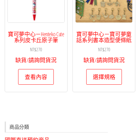
寶可夢中心－Henteko Cute
寶可夢中心－寶可夢童
系列皮卡丘原子筆
話系列書本造型便條紙
NT$
270
NT$
270
缺貨/請詢問貨況
缺貨/請詢問貨況
此
查看內容
選擇規格
產
品
有
多
種
款
商品分類
式。