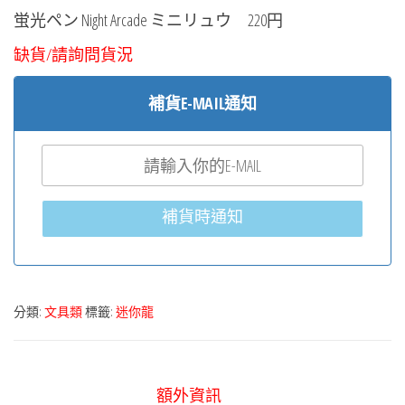
蛍光ペン Night Arcade ミニリュウ 220円
缺貨/請詢問貨況
補貨E-MAIL通知
補貨時通知
分類:
文具類
標籤:
迷你龍
額外資訊