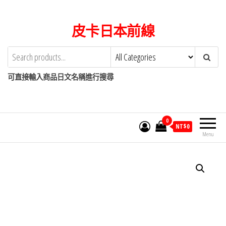
Skip
to
皮卡日本前線
the
content
可直接輸入商品日文名稱進行搜尋
0
NT$
0
Menu