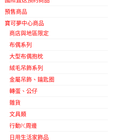
國際直送預約商品
可
在
預售商品
產
寶可夢中心商品
品
商店與地區限定
頁
布偶系列
面
選
大型布偶抱枕
擇
絨毛吊飾系列
選
金屬吊飾、鑰匙圈
項
轉蛋、公仔
雜貨
文具類
行動PC周邊
日用生活家飾品