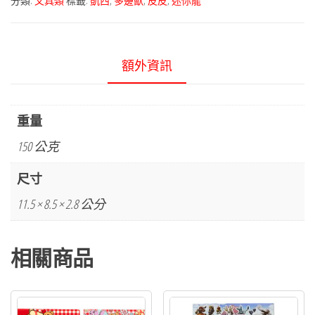
分類:
文具類
標籤:
凱西
,
多邊獸
,
皮皮
,
迷你龍
額外資訊
重量
150 公克
尺寸
11.5 × 8.5 × 2.8 公分
相關商品