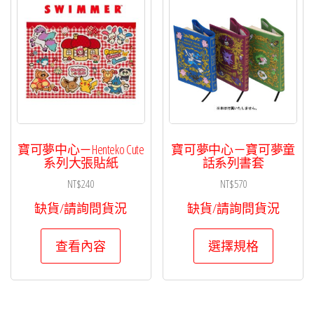
寶可夢中心－Henteko Cute
寶可夢中心－寶可夢童
系列大張貼紙
話系列書套
NT$
240
NT$
570
缺貨/請詢問貨況
缺貨/請詢問貨況
此
查看內容
選擇規格
產
品
有
多