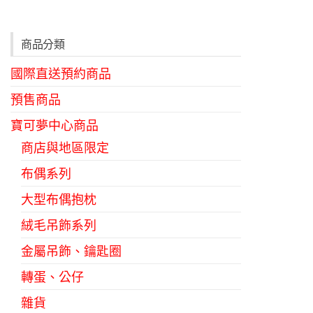
種
款
商品分類
式。
國際直送預約商品
可
在
預售商品
產
寶可夢中心商品
品
商店與地區限定
頁
布偶系列
面
選
大型布偶抱枕
擇
絨毛吊飾系列
選
金屬吊飾、鑰匙圈
項
轉蛋、公仔
雜貨