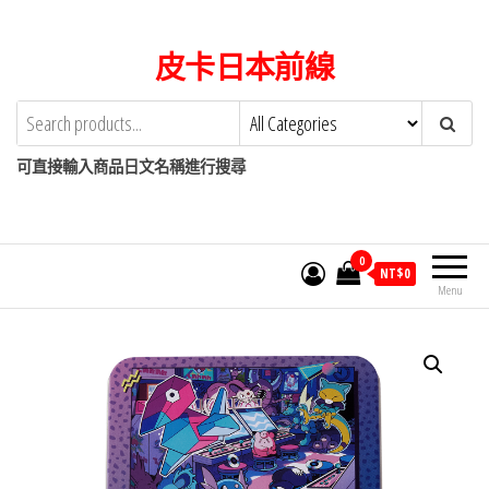
Skip
to
皮卡日本前線
the
content
可直接輸入商品日文名稱進行搜尋
0
NT$
0
Menu