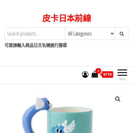
Skip
to
皮卡日本前線
the
content
可直接輸入商品日文名稱進行搜尋
0
NT$
0
Menu