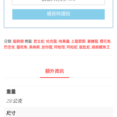
補貨時通知
分類:
服飾類
標籤:
君主蛇
,
哈克龍
,
啃果蟲
,
土龍節節
,
暴鯉龍
,
櫻花魚
,
烈空坐
,
獵斑魚
,
美納斯
,
迷你龍
,
阿柏怪
,
阿柏蛇
,
飯匙蛇
,
麻麻鰻魚王
額外資訊
重量
250 公克
尺寸