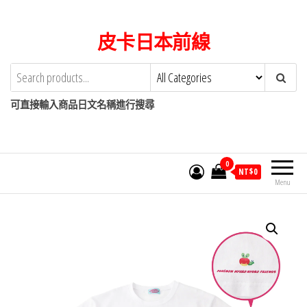
Skip
to
皮卡日本前線
the
content
可直接輸入商品日文名稱進行搜尋
0
NT$
0
Menu