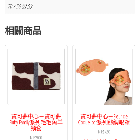
70 × 56 公分
相關商品
寶可夢中心－寶可夢
寶可夢中心－Fleur de
Fluffy Family系列毛毛角羊
Coquelicot系列絲綢眼罩
頸套
NT$
720
NT$
900