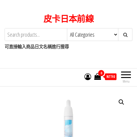
Skip
to
皮卡日本前線
the
content
可直接輸入商品日文名稱進行搜尋
0
NT$
0
Menu