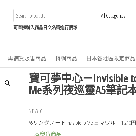
可直接輸入商品日文名稱進行搜尋
再補貨販售商品
特輯商品
日本各地區限定商品
寶可夢中心－Invisible t
Me系列夜巡靈A5筆記
NT$
310
A5リングノート Invisible to Me ヨマワル 1,210
日本發貨商品