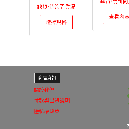
缺貨/請詢問
缺貨/請詢問貨況
查看內
此
選擇規格
產
品
有
多
種
款
式。
商店資訊
可
關於我們
在
產
付款與出貨說明
品
隱私權政策
頁
面