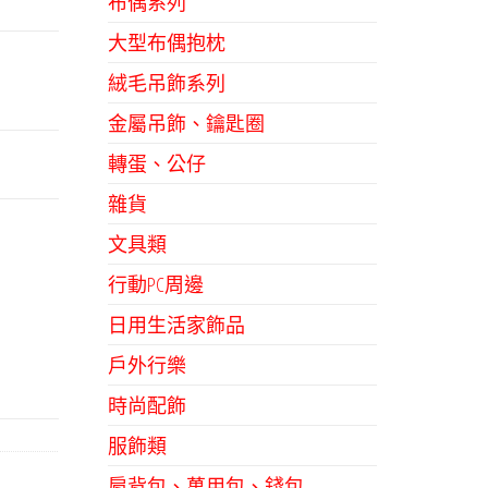
布偶系列
大型布偶抱枕
絨毛吊飾系列
金屬吊飾、鑰匙圈
轉蛋、公仔
雜貨
文具類
行動PC周邊
日用生活家飾品
戶外行樂
時尚配飾
服飾類
肩背包、萬用包、錢包