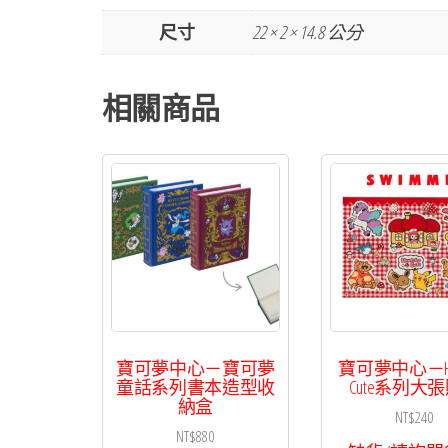
尺寸
22 × 2 × 14.8 公分
相關商品
寶可夢中心－寶可夢
寶可夢中心－Hen
童話系列書本造型收
Cute系列大
納盒
NT$
240
NT$
880