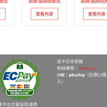
貨況
缺貨/請詢問貨況
缺貨/請詢問
容
查看內容
查看內容
皮卡日本前線
粉絲專頁：
pikashop.tw
LINE：pikashop
（右側QR碼
入）
本平台交易採用 綠界