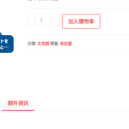
寶
-
+
加入購物車
可
夢
中
分類:
文具類
標籤:
夜巡靈
心
－
Invisible
to
Me
系
列
額外資訊
夜
巡
靈