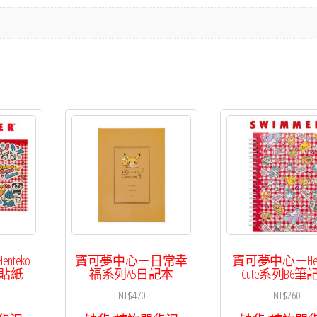
A5
筆
記
本
數
量
teko
寶可夢中心－日常幸
寶可夢中心－Hent
張貼紙
福系列A5日記本
Cute系列B6筆
NT$
470
NT$
260