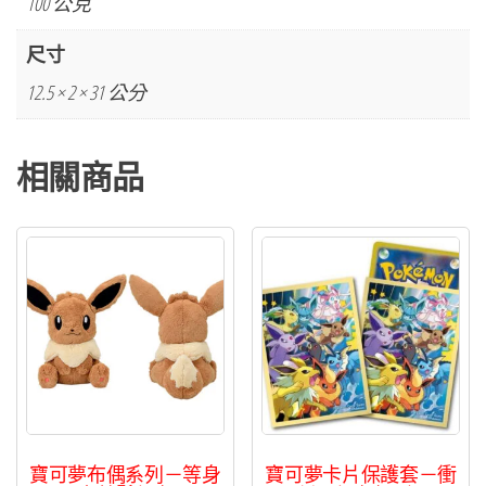
100 公克
列
伊
尺寸
布
12.5 × 2 × 31 公分
中
筒
相關商品
襪
(25-
29cm)
數
量
寶可夢布偶系列－等身
寶可夢卡片保護套－衝