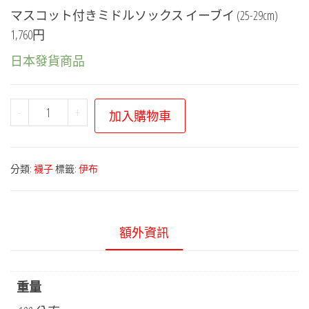
マスコット付きミドルソックス イーブイ (25-29cm)
1,760円
日本發貨商品
寶
-
+
加入購物車
可
夢
中
分類:
襪子
標籤:
伊布
心
－
伊
額外資訊
布
家
族
重量
系