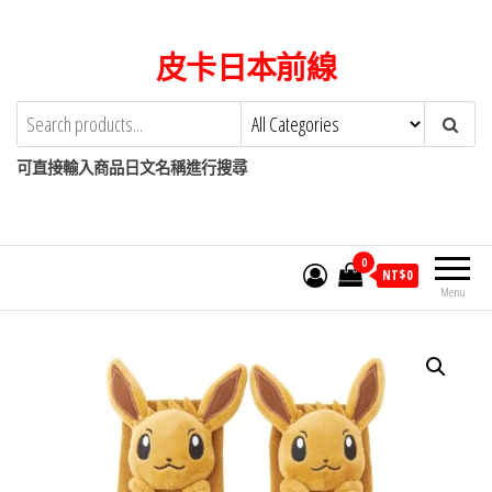
Skip
to
皮卡日本前線
the
content
可直接輸入商品日文名稱進行搜尋
0
NT$
0
Menu