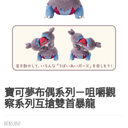
寶可夢布偶系列－咀嚼觀
察系列互搶雙首暴龍
NT$
5,050