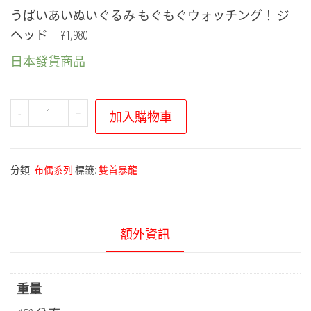
うばいあいぬいぐるみ もぐもぐウォッチング！ ジ
ヘッド ¥1,980
日本發貨商品
寶
-
+
加入購物車
可
夢
布
分類:
布偶系列
標籤:
雙首暴龍
偶
系
列
額外資訊
－
咀
嚼
重量
觀