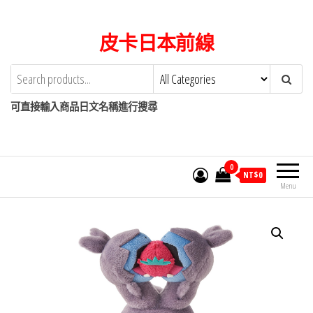
Skip
to
皮卡日本前線
the
content
可直接輸入商品日文名稱進行搜尋
0
NT$
0
Menu