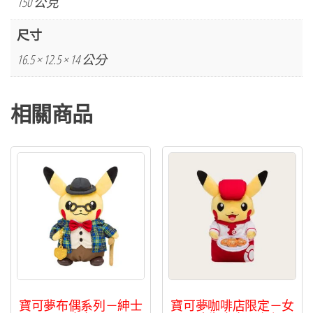
150 公克
察
系
尺寸
列
16.5 × 12.5 × 14 公分
互
搶
相關商品
雙
首
暴
龍
數
量
寶可夢布偶系列－紳士
寶可夢咖啡店限定－女