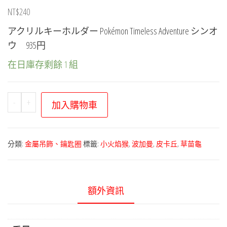
NT$
240
アクリルキーホルダー Pokémon Timeless Adventure シンオ
ウ 935円
在日庫存剩餘 1 組
寶
-
+
加入購物車
可
夢
中
分類:
金屬吊飾、鑰匙圈
標籤:
小火焰猴
,
波加曼
,
皮卡丘
,
草苗龜
心
－
Timeless
額外資訊
Adventure
系
列