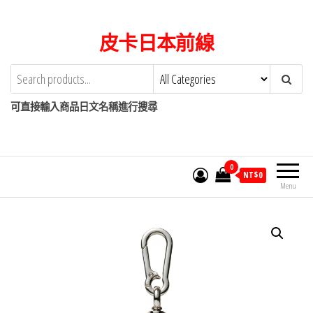
Skip
to
皮卡日本前線
the
content
可直接輸入商品日文名稱進行搜尋
0
NT$
0
Menu