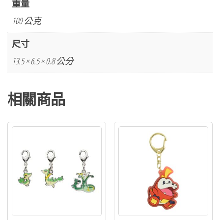
重量
神
100 公克
奧
壓
尺寸
克
13.5 × 6.5 × 0.8 公分
力
鑰
相關商品
匙
圈
數
量