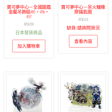
寶可夢中心－全國圖鑑
寶可夢中心－呆火鱷橡
金屬吊飾組495・496・
膠鑰匙圈
497
NT$
220
NT$
200
缺貨/請詢問貨況
日本發貨商品
查看內容
加入購物車