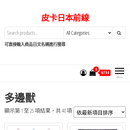
Skip
to
皮卡日本前線
the
content
可直接輸入商品日文名稱進行搜尋
0
NT$
0
Menu
多邊獸
依
顯示第 1 至 25 項結果，共 40 項
最
新