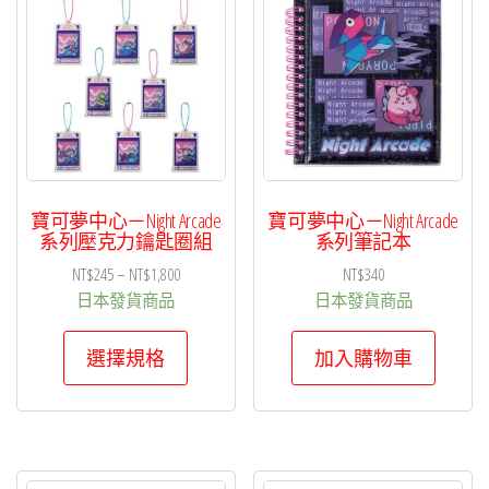
項
目
排
序
寶可夢中心－Night Arcade
寶可夢中心－Night Arcade
系列壓克力鑰匙圈組
系列筆記本
價
NT$
245
–
NT$
1,800
NT$
340
格
日本發貨商品
日本發貨商品
範
此
圍：
選擇規格
加入購物車
產
NT$245
品
到
有
NT$1,800
多