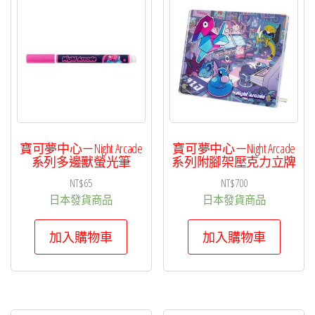
種
款
式。
可
在
產
品
頁
寶可夢中心－Night Arcade
寶可夢中心－Night Arcade
面
系列多邊獸螢光筆
系列附腳架壓克力立牌
選
NT$
65
NT$
700
擇
日本發貨商品
日本發貨商品
選
加入購物車
加入購物車
項