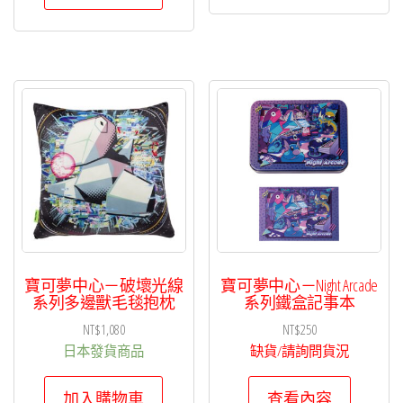
寶可夢中心－破壞光線
寶可夢中心－Night Arcade
系列多邊獸毛毯抱枕
系列鐵盒記事本
NT$
1,080
NT$
250
日本發貨商品
缺貨/請詢問貨況
加入購物車
查看內容