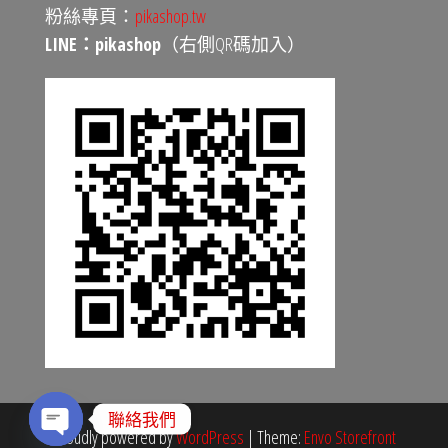
粉絲專頁：
pikashop.tw
LINE：pikashop
（右側QR碼加入）
聯絡我們
Proudly powered by
WordPress
|
Theme:
Envo Storefront