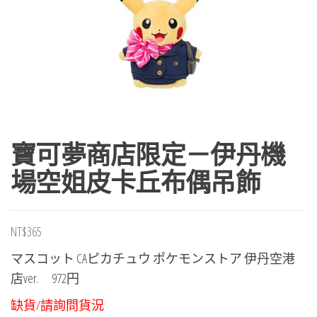
寶可夢商店限定－伊丹機
場空姐皮卡丘布偶吊飾
NT$
365
マスコット CAピカチュウ ポケモンストア 伊丹空港
店ver. 972円
缺貨/請詢問貨況