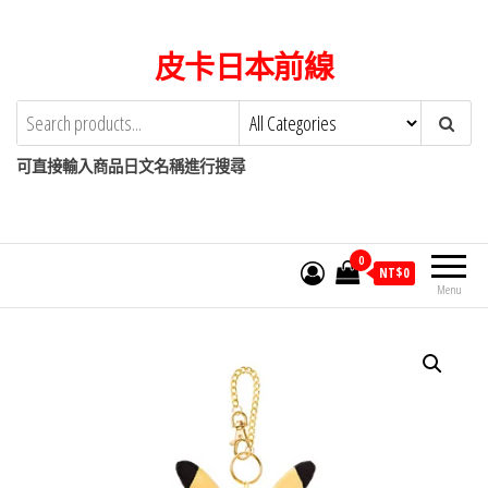
Skip
to
皮卡日本前線
the
content
可直接輸入商品日文名稱進行搜尋
0
NT$
0
Menu