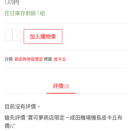
1,870円
在日庫存剩餘 1 組
寶
-
+
加入購物車
可
夢
商
分類:
商店與地區限定
標籤:
皮卡丘
店
限
定
評價 (0)
－
成
目前沒有評價。
田
機
搶先評價 “寶可夢商店限定－成田機場機長皮卡丘布
場
偶V2”