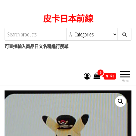
Skip
to
皮卡日本前線
the
content
可直接輸入商品日文名稱進行搜尋
0
NT$
0
Menu