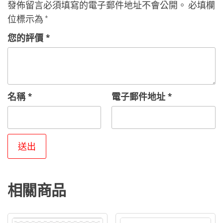
機
發佈留言必須填寫的電子郵件地址不會公開。
必填欄
長
位標示為
*
皮
您的評價
*
卡
丘
布
偶
名稱
*
電子郵件地址
*
V2
數
量
相關商品