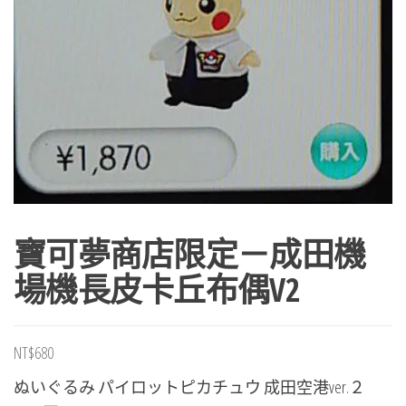
寶可夢商店限定－成田機
場機長皮卡丘布偶V2
NT$
680
ぬいぐるみ パイロットピカチュウ 成田空港ver.２