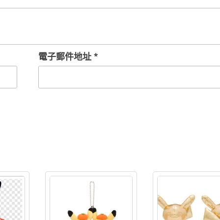
長
皮
卡
丘
電子郵件地址
*
布
偶
吊
飾
V2
數
量