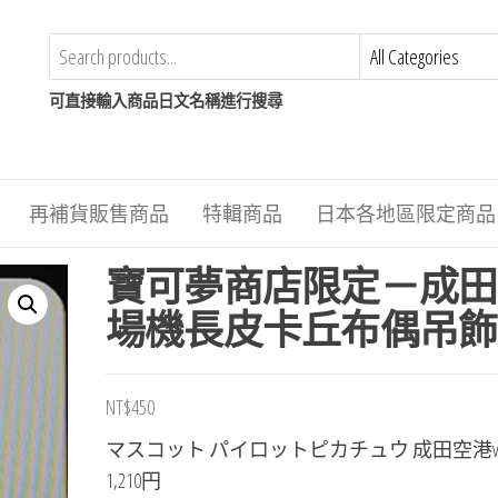
可直接輸入商品日文名稱進行搜尋
再補貨販售商品
特輯商品
日本各地區限定商品
寶可夢商店限定－成田
場機長皮卡丘布偶吊飾
NT$
450
マスコット パイロットピカチュウ 成田空港v
1,210円