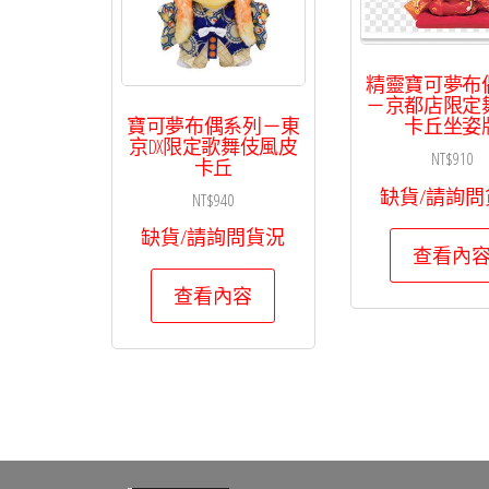
精靈寶可夢布
－京都店限定
寶可夢布偶系列－東
卡丘坐姿
京DX限定歌舞伎風皮
NT$
910
卡丘
缺貨/請詢問
NT$
940
缺貨/請詢問貨況
查看內
查看內容