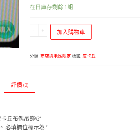
在日庫存剩餘 1 組
寶
-
+
加入購物車
可
夢
商
分類:
商店與地區限定
標籤:
皮卡丘
店
限
定
評價 (0)
－
成
田
機
卡丘布偶吊飾V2”
場
。
必填欄位標示為
*
機