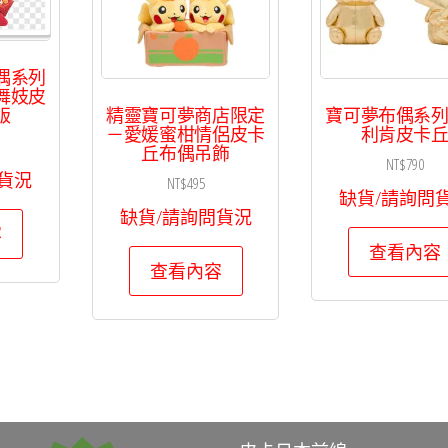
偶系列
舞妓皮
精靈寶可夢商店限定
寶可夢布偶系
版
－愛媛蜜柑情侶皮卡
利肯皮卡
丘布偶吊飾
NT$
790
貨況
NT$
495
缺貨/請詢問
缺貨/請詢問貨況
容
查看內容
查看內容