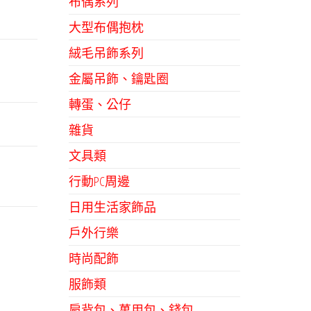
布偶系列
大型布偶抱枕
絨毛吊飾系列
金屬吊飾、鑰匙圈
轉蛋、公仔
雜貨
文具類
行動PC周邊
日用生活家飾品
戶外行樂
時尚配飾
服飾類
肩背包、萬用包、錢包