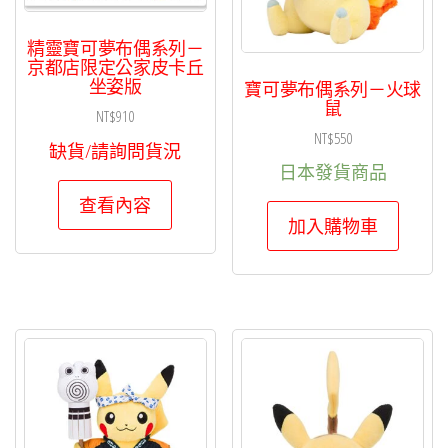
精靈寶可夢布偶系列－
京都店限定公家皮卡丘
坐姿版
寶可夢布偶系列－火球
鼠
NT$
910
NT$
550
缺貨/請詢問貨況
日本發貨商品
查看內容
加入購物車