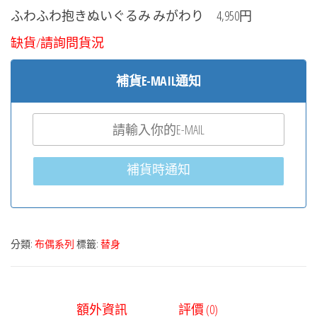
ふわふわ抱きぬいぐるみ みがわり
4,950円
缺貨/請詢問貨況
補貨E-MAIL通知
補貨時通知
分類:
布偶系列
標籤:
替身
額外資訊
評價 (0)