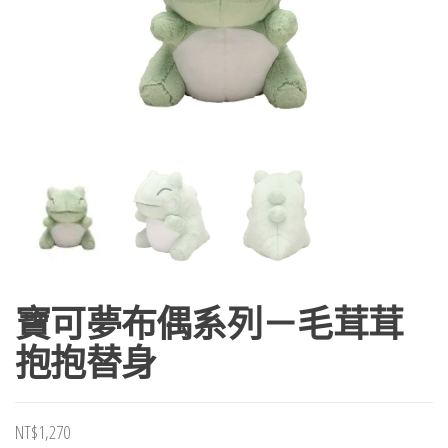
寶可夢布偶系列－毛茸茸
抱抱替身
NT$
1,270