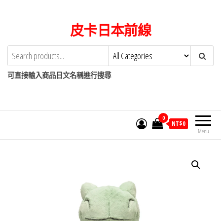
Skip
to
皮卡日本前線
the
content
可直接輸入商品日文名稱進行搜尋
0
NT$
0
Menu