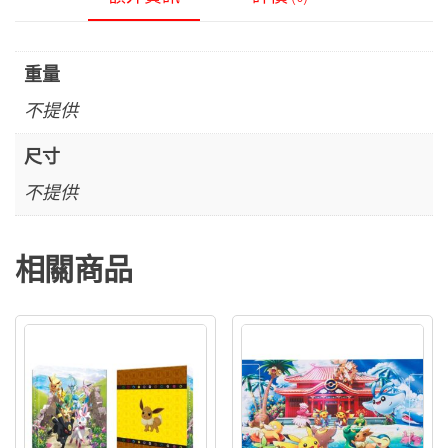
布
家
族
重量
床
不提供
包
被
尺寸
套
不提供
組
數
相關商品
量