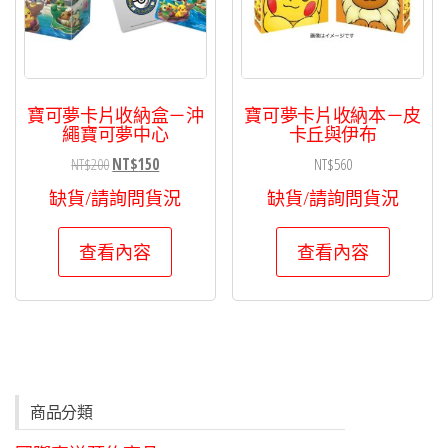
寶可夢卡片收納盒－沖
寶可夢卡片收納本－皮
繩寶可夢中心
卡丘與伊布
原
目
NT$
200
NT$
150
NT$
560
始
前
缺貨/請詢問貨況
缺貨/請詢問貨況
價
價
格：
格：
查看內容
查看內容
NT$200。
NT$150。
商品分類