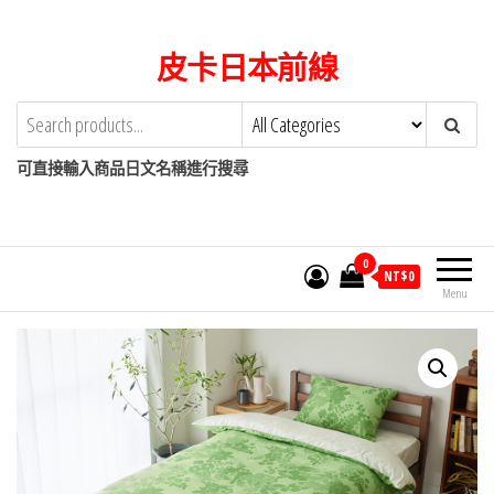
Skip
to
皮卡日本前線
the
content
可直接輸入商品日文名稱進行搜尋
0
NT$
0
Menu