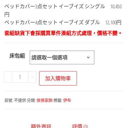
格
ベッドカバー3点セット イーブイズ シングル
10,450
範
円
圍：
ベッドカバー4点セット イーブイズ ダブル
12,100円
NT$3,350
套組缺貨下會採購買單件湊組方式處理，價格不變。
到
NT$3,870
床包組
寶
-
+
加入購物車
可
夢
中
貨號:
不提供
分類:
傢俱家飾
標籤:
伊布
心
－
伊
額外資訊
評價 (0)