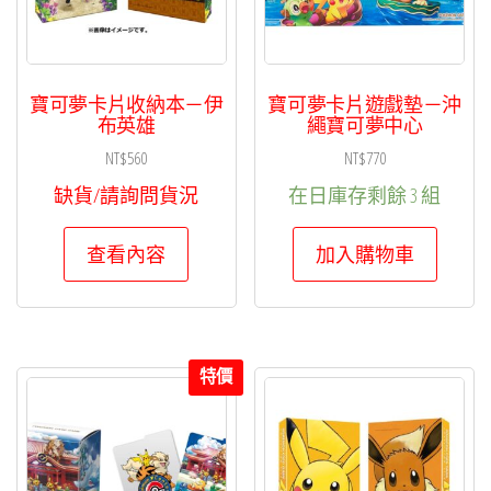
寶可夢卡片收納本－伊
寶可夢卡片遊戲墊－沖
布英雄
繩寶可夢中心
NT$
560
NT$
770
缺貨/請詢問貨況
在日庫存剩餘 3 組
查看內容
加入購物車
特價