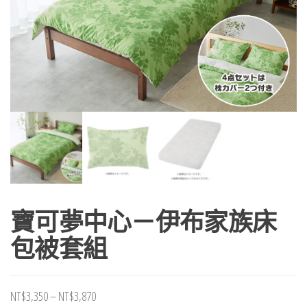
寶可夢中心－伊布家族床
包被套組
價
NT$
3,350
–
NT$
3,870