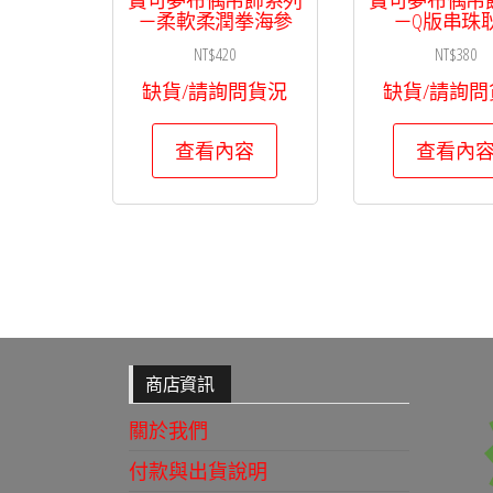
－柔軟柔潤拳海參
－Q版串珠
NT$
420
NT$
380
缺貨/請詢問貨況
缺貨/請詢問
查看內容
查看內
商店資訊
關於我們
付款與出貨說明