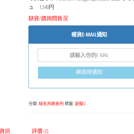
ュ
1,540円
缺貨/請詢問貨況
補貨E-MAIL通知
補貨時通知
分類:
絨毛吊飾系列
標籤:
謎擬Q
資訊
評價 (0)