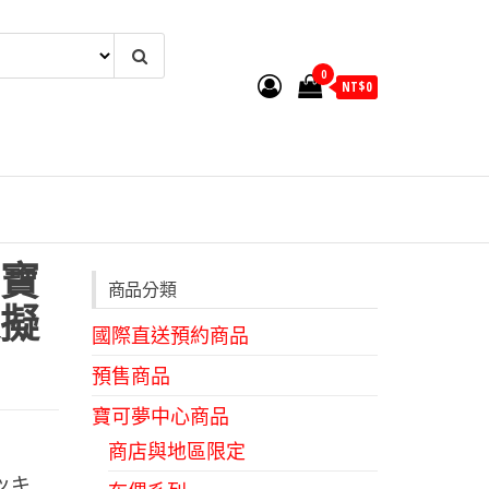
0
NT$
0
寶
商品分類
擬
國際直送預約商品
預售商品
寶可夢中心商品
商店與地區限定
ミミッキ