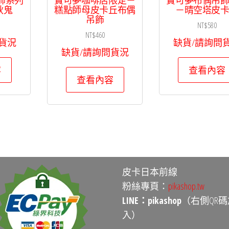
耿鬼
糕點師母皮卡丘布偶
－晴空塔皮
吊飾
NT$
580
NT$
460
貨況
缺貨/請詢問
缺貨/請詢問貨況
容
查看內容
查看內容
皮卡日本前線
粉絲專頁：
pikashop.tw
LINE：pikashop
（右側QR碼
入）