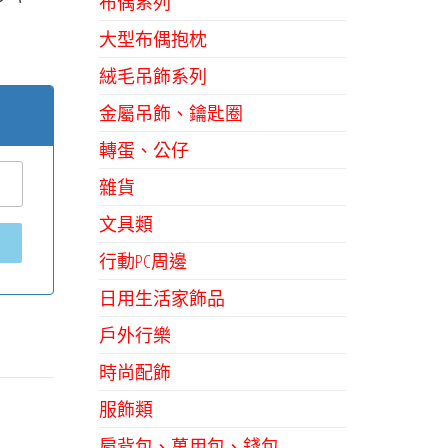
布偶系列
大型布偶抱枕
絨毛吊飾系列
金屬吊飾、鑰匙圈
轉蛋、公仔
雜貨
文具類
行動PC周邊
日用生活家飾品
戶外行樂
時尚配飾
服飾類
肩背包、萬用包、錢包