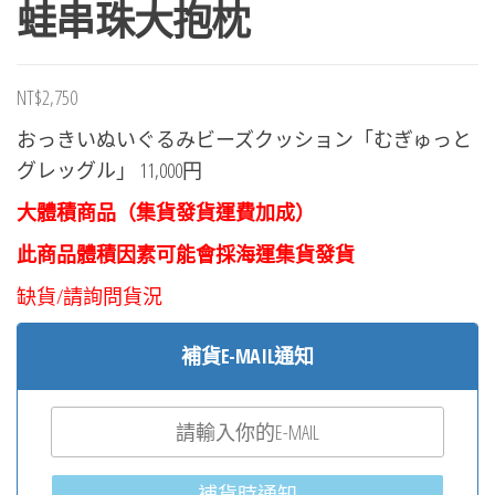
蛙串珠大抱枕
NT$
2,750
おっきいぬいぐるみビーズクッション「むぎゅっと
グレッグル」 11,000円
大體積商品（集貨發貨運費加成）
此商品體積因素可能會採海運集貨發貨
缺貨/請詢問貨況
補貨E-MAIL通知
補貨時通知