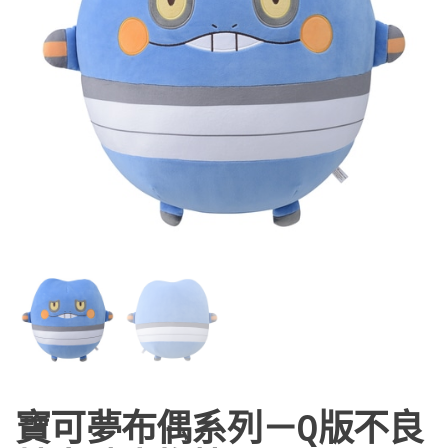
寶可夢布偶系列－Q版不良