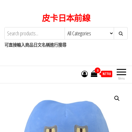
Skip
to
皮卡日本前線
the
content
可直接輸入商品日文名稱進行搜尋
0
NT$
0
Menu