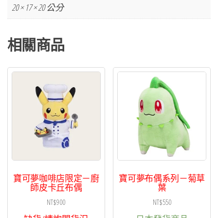
20 × 17 × 20 公分
相關商品
寶可夢咖啡店限定－廚
寶可夢布偶系列－菊草
師皮卡丘布偶
葉
NT$
900
NT$
550