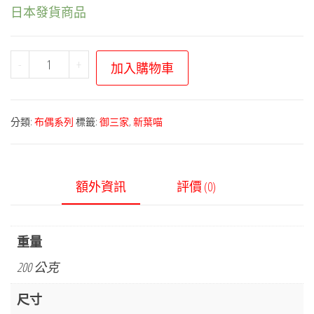
日本發貨商品
寶
-
+
加入購物車
可
夢
布
分類:
布偶系列
標籤:
御三家
,
新葉喵
偶
系
列
額外資訊
評價 (0)
－
新
葉
重量
喵
200 公克
數
量
尺寸