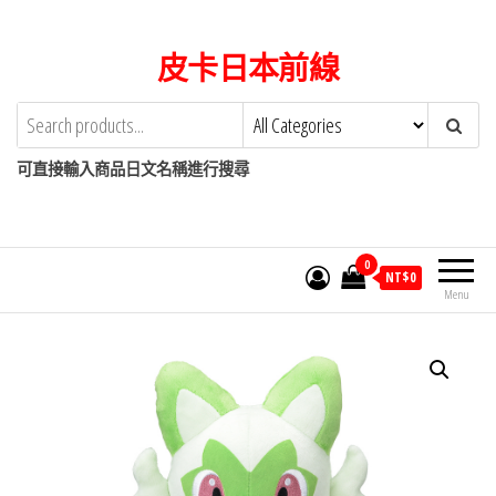
Skip
to
皮卡日本前線
the
content
可直接輸入商品日文名稱進行搜尋
0
NT$
0
Menu