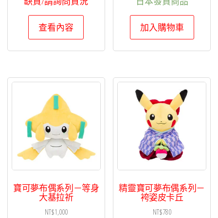
缺貨/請詢問貨況
日本發貨商品
查看內容
加入購物車
寶可夢布偶系列－等身
精靈寶可夢布偶系列－
大基拉祈
袴姿皮卡丘
NT$
1,000
NT$
780