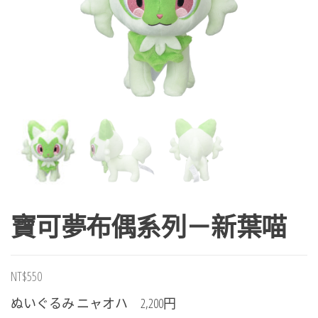
寶可夢布偶系列－新葉喵
NT$
550
ぬいぐるみ ニャオハ 2,200円