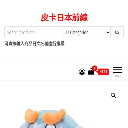
Skip
to
皮卡日本前線
the
content
可直接輸入商品日文名稱進行搜尋
0
NT$
0
Menu