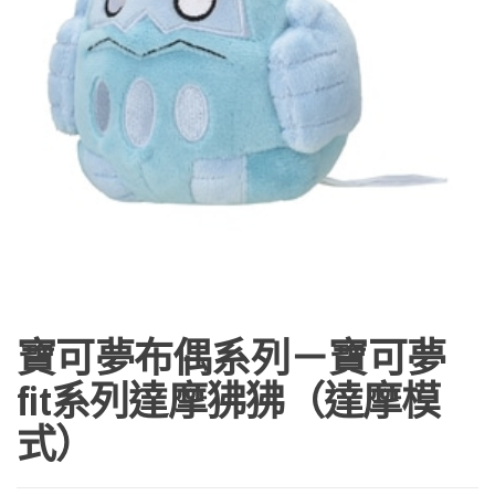
寶可夢布偶系列－寶可夢
fit系列達摩狒狒（達摩模
式）