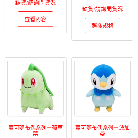
缺貨/請詢問貨況
格
缺貨/請詢問貨況
範
查看內容
此
圍：
選擇規格
NT$400
產
到
品
NT$470
有
多
種
款
式。
可
在
產
品
頁
寶可夢布偶系列－菊草
寶可夢布偶系列－波加
面
葉
曼