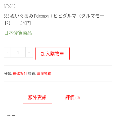
NT$
510
555 ぬいぐるみ Pokémon fit ヒヒダルマ（ダルマモー
ド） 1,540円
日本發貨商品
寶
-
+
加入購物車
可
夢
布
分類:
布偶系列
標籤:
達摩狒狒
偶
系
列
額外資訊
評價 (0)
－
寶
可