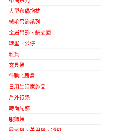
布偶系列
大型布偶抱枕
絨毛吊飾系列
金屬吊飾、鑰匙圈
轉蛋、公仔
雜貨
文具類
行動PC周邊
日用生活家飾品
戶外行樂
時尚配飾
服飾類
肩背包、萬用包、錢包