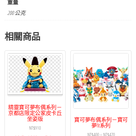
重量
夢
200 公克
fit
系
列
相關商品
達
摩
狒
狒
（達
摩
模
式）
精靈寶可夢布偶系列－
數
京都店限定公家皮卡丘
量
坐姿版
寶可夢布偶系列－寶可
夢fit系列
NT$
910
價
NT$
400
–
NT$
470