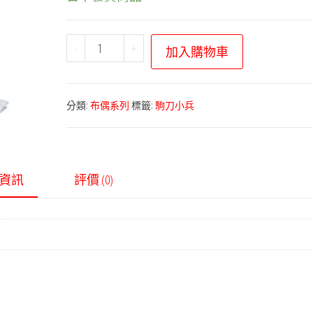
寶
-
+
加入購物車
可
夢
布
分類:
布偶系列
標籤:
駒刀小兵
偶
系
列
資訊
評價 (0)
－
寶
可
夢
fit
系
列