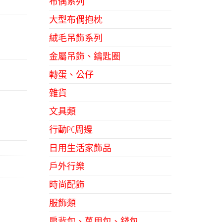
布偶系列
大型布偶抱枕
絨毛吊飾系列
金屬吊飾、鑰匙圈
轉蛋、公仔
雜貨
文具類
行動PC周邊
日用生活家飾品
戶外行樂
時尚配飾
服飾類
肩背包、萬用包、錢包