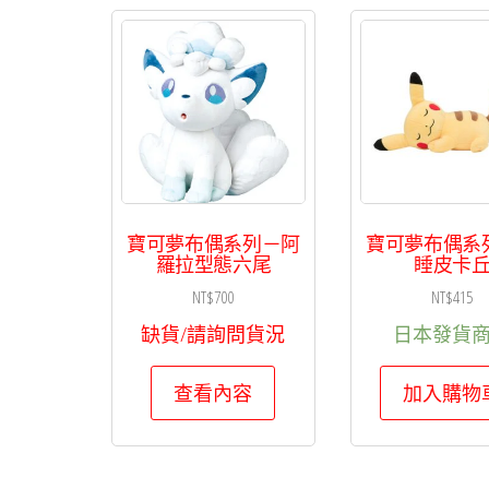
寶可夢布偶系列－阿
寶可夢布偶系
羅拉型態六尾
睡皮卡
NT$
700
NT$
415
缺貨/請詢問貨況
日本發貨
查看內容
加入購物