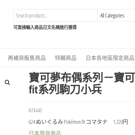
可直接輸入商品日文名稱進行搜尋
再補貨販售商品
特輯商品
日本各地區限定商品
寶可夢布偶系列－寶可
fit系列駒刀小兵
NT$
440
624 ぬいぐるみ Pokémon fit コマタナ 1,320円
日本發貨商品