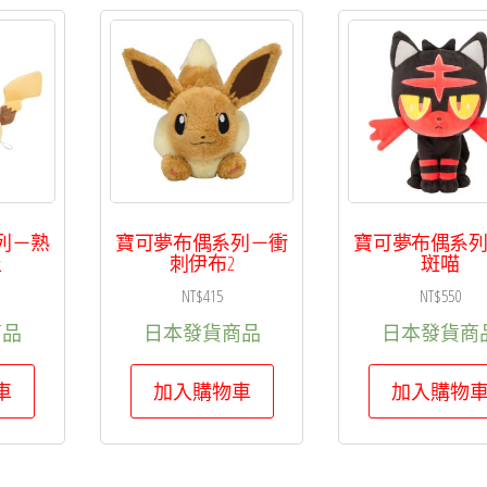
駒
刀
小
兵
數
量
列－熟
寶可夢布偶系列－衝
寶可夢布偶系
丘
刺伊布2
斑喵
NT$
415
NT$
550
商品
日本發貨商品
日本發貨商
車
加入購物車
加入購物