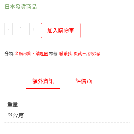
日本發貨商品
寶
-
+
加入購物車
可
夢
中
分類:
金屬吊飾、鑰匙圈
標籤:
暖暖豬
,
炎武王
,
炒炒豬
心
－
全
額外資訊
評價 (0)
國
圖
鑑
重量
金
50 公克
屬
吊