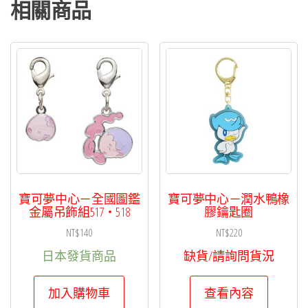
飾
相關商品
組
498・
499・
500
數
量
寶可夢中心－全國圖鑑
寶可夢中心－潤水鴨橡
金屬吊飾組517・518
膠鑰匙圈
NT$
140
NT$
220
日本發貨商品
缺貨/請詢問貨況
加入購物車
查看內容